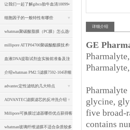
让我们一起了解gibco胎牛血清10099-
141中蛋白组成
细胞因子的一般特性有哪些
详细介绍
whatman聚碳酸脂膜（PC膜）怎么选
GE Pharm
择
millipore ATTP04700聚碳酸酯膜技术
Pharmalyte,
参数
血液DNA提取试剂盒实验前准备及注
Pharmalyte,
意事项说明
介绍whatman PM2.5滤膜7592-104详细
信息
advantec定性滤纸的几大特点
Pharmalyte 
glycine, gly
ADVANTEC滤膜滤芯的反冲洗介绍
five broad-
Millipore可换膜过滤器哪些优点获得客
contains nu
户认可
whatman玻璃纤维滤膜不适合杂质较多