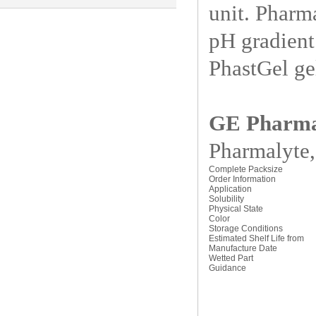
unit. Pharm
的液体过滤
pH gradient 
PhastGel ge
GE Pharm
Pharmalyte,
Complete Packsize
Order Information
Application
Solubility
Physical State
Color
Storage Conditions
Estimated Shelf Life from
Manufacture Date
Wetted Part
Guidance