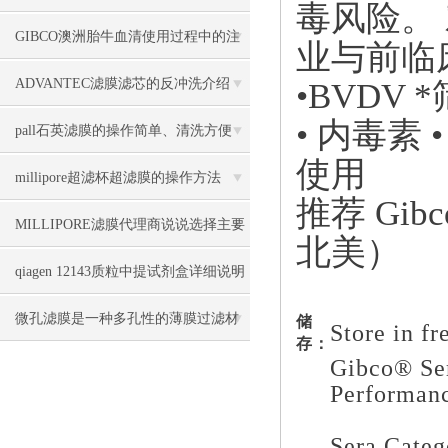
毒风险。
047推荐
GIBCO澳洲胎牛血清使用过程中的注
业与前临
意事项
ADVANTEC滤膜滤芯的反冲洗介绍
•BVDV
• 内毒素
pall石英滤膜的操作简单、清洗方便
使用
millipore超滤杯超滤膜的操作方法
推荐 Gib
MILLIPORE滤膜代理商说说选择主要
北美）
看哪些参数
qiagen 12143质粒中提试剂盒详细说明
微孔滤膜是一种多孔性的薄膜过滤材
储
Store in fr
存：
Gibco® Ser
料
Performan
Sera Categ