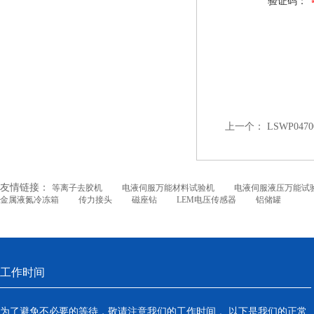
验证码：
上一个：
LSWP047
友情链接：
等离子去胶机
电液伺服万能材料试验机
电液伺服液压万能试
金属液氮冷冻箱
传力接头
磁座钻
LEM电压传感器
铝储罐
工作时间
为了避免不必要的等待，敬请注意我们的工作时间 。以下是我们的正常