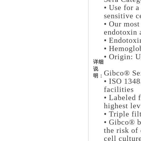
• Use for a
sensitive c
• Our most
endotoxin 
• Endotoxi
• Hemoglob
• Origin: U
详细
说
Gibco® Se
明：
• ISO 1348
facilities
• Labeled f
highest lev
• Triple fi
• Gibco® bo
the risk o
cell cultur