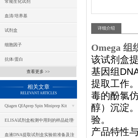
常规生化试剂
血清/培养基
详细介绍
试剂盒
Omega 组织
细胞因子
该试剂盒
抗体/蛋白
基因组DN
查看更多 >>
提取工作。
相关文章
毒的酚氯仿
RELEVANT ARTICLES
醇）沉淀。
Qiagen QIAprep Spin Miniprep Kit
验。
27106
ELISA试剂盒检测中用到的样品处理
产品特性
方法
血液DNA提取试剂盒实验前准备及注