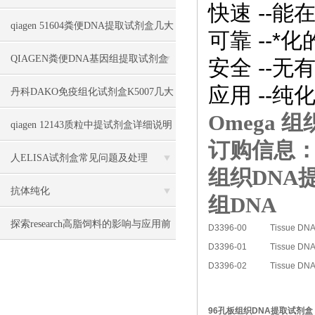
快速 --
意事项说明
qiagen 51604粪便DNA提取试剂盒几大
可靠 --
优势
QIAGEN粪便DNA基因组提取试剂盒
安全 --
应用 --
51604几大特点
丹科DAKO免疫组化试剂盒K5007几大
Omega 组织
特点
qiagen 12143质粒中提试剂盒详细说明
订购信息
人ELISA试剂盒常见问题及处理
组织DNA
抗体纯化
组DNA
探索research高脂饲料的影响与应用前
D3396-00
Tissue DNA
D3396-01
Tissue DN
景
D3396-02
Tissue DN
96孔板组织DNA提取试剂盒：