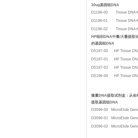
30ug基因组DNA
D1196-00
Tissue DNA
D1196-01
Tissue DNA
D1196-02
Tissue DNA
HP组织DNA中量/大量提
的基因组DNA
D5197-00
HP Tissue DN
D5197-01
HP Tissue DN
D5197-02
HP Tissue DN
D5196-00
HP Tissue DN
微量DNA提取试剂盒：从各
提取基因组DNA
D3096-00
MicroElute Ge
D3096-01
MicroElute Ge
D3096-02
MicroElute Ge