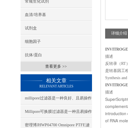
常规生化试剂
血清/培养基
试剂盒
详细介绍
细胞因子
INVITROGEN
抗体/蛋白
描述
反转录（RT）s
查看更多 >>
是转基因工程by 
Synthesis a
相关文章
INVITROGEN
RELEVANT ARTICLES
描述
millipore过滤器是一种良好、且易操作
SuperScript®
complementa
的全自动过滤装置
Millipore可换膜过滤器是一种且易操作
introduction
of RNA molec
的全自动过滤装置
密理博JHWP04700 Omnipore PTFE滤