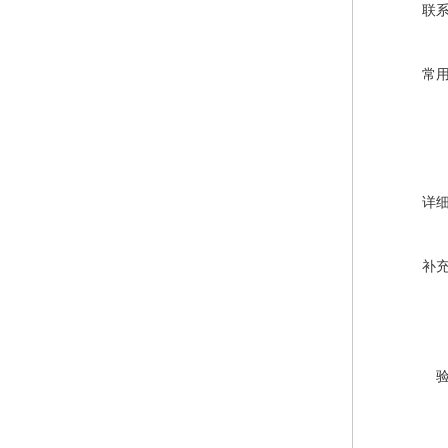
联
常
详
补