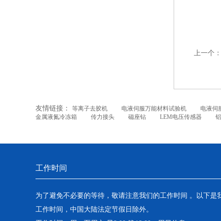
上一个
友情链接：
等离子去胶机
电液伺服万能材料试验机
电液伺
金属液氮冷冻箱
传力接头
磁座钻
LEM电压传感器
工作时间
为了避免不必要的等待，敬请注意我们的工作时间 。以下是
工作时间，中国大陆法定节假日除外。