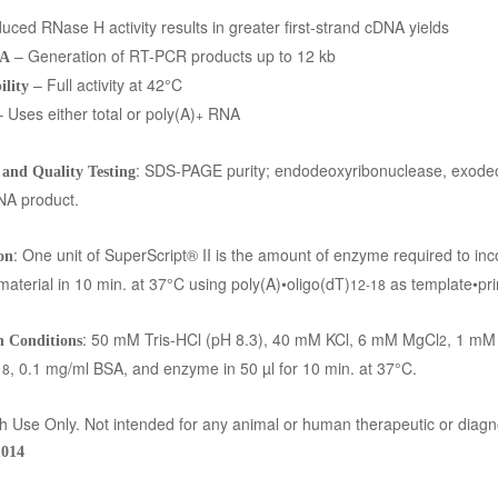
ced RNase H activity results in greater first-strand cDNA yields
– Generation of RT-PCR products up to 12 kb
NA
– Full activity at 42°C
ility
 Uses either total or poly(A)
RNA
+
: SDS-PAGE purity; endodeoxyribonuclease, exodeo
and Quality Testing
NA product.
: One unit of SuperScript® II is the amount of enzyme required to inc
on
 material in 10 min. at 37°C using poly(A)•oligo(dT)
as template•pri
12-18
: 50 mM Tris-HCl (pH 8.3), 40 mM KCl, 6 mM MgCl
, 1 mM
2
n Conditions
, 0.1 mg/ml BSA, and enzyme in 50 µl for 10 min. at 37°C.
18
 Use Only. Not intended for any animal or human therapeutic or diagn
014