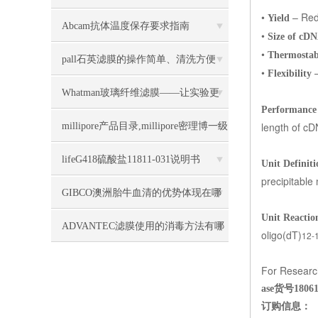
•
– Redu
Yield
膜几大特点
Abcam抗体温度保存要求指南
•
Size of cD
•
Thermostab
pall石英滤膜的操作简单、清洗方便
•
–
Flexibility
Whatman玻璃纤维滤膜——让实验更
Performance 
加精确和高效
length of cD
millipore产品目录,millipore密理博一级
代理商上海力敏
lifeG418硫酸盐11811-031说明书
Unit Definiti
precipitable
GIBCO澳洲胎牛血清的优势体现在哪
Unit Reactio
些方面
ADVANTEC滤膜使用的消毒方法有哪
oligo(dT)
12-
些
For Research
ase货号18061
订购信息：