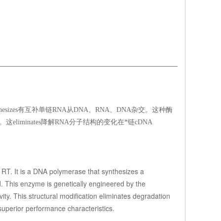
链synthesizes有互补单链RNA从DNA、RNA、DNA杂交。这种酶
se H活性。这eliminates降解RNA分子结构的变化在*链cDNA
 RT. It is a DNA polymerase that synthesizes a
This enzyme is genetically engineered by the
ity. This structural modification eliminates degradation
superior performance characteristics.