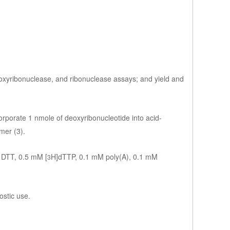
xyribonuclease, and ribonuclease assays; and yield and
orporate 1 nmole of deoxyribonucleotide into acid-
mer (3).
 DTT, 0.5 mM [
H]dTTP, 0.1 mM poly(A), 0.1 mM
3
ostic use.