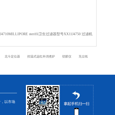
1J4710MILLIPORE sterifil卫生过滤器型号XX11J4750 过滤机
北斗定位器
控温式远红外消煮炉
切胶仪
无尘纸
针，以市场