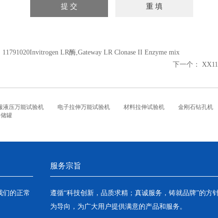
：
11791020Invitrogen LR酶,Gateway LR Clonase II Enzyme mix
下一个：
XX1
服液压万能试验机
电子拉伸万能试验机
材料拉伸试验机
金刚石钻孔机
铝储罐
服务宗旨
我们的正常
遵循“科技创新，品质求精；真诚服务，铸就品牌”的方
为导向，为广大用户提供满意的产品和服务。