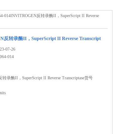
64-014INVITROGEN反转录酶II，SuperScript II Reverse
反转录酶II，SuperScript II Reverse Transcript
-07-26
064-014
录酶II，SuperScript II Reverse Transcriptase货号
its