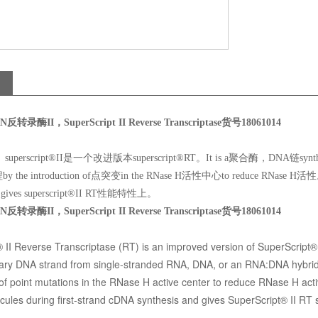
反转录酶II，SuperScript II Reverse Transcriptase货号18061014
uperscript®II是一个改进版本superscript®RT。It is a聚合酶，DNA
the introduction of点突变in the RNase H活性中心to reduce RNa
nd gives superscript®II RT性能特性上。
反转录酶II，SuperScript II Reverse Transcriptase货号18061014
 II Reverse Transcriptase (RT) is an improved version of SuperScript®
ry DNA strand from single-stranded RNA, DNA, or an RNA:DNA hybrid. 
 of point mutations in the RNase H active center to reduce RNase H activ
ules during first-strand cDNA synthesis and gives SuperScript® II RT 