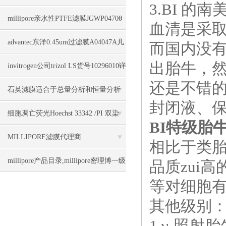
3.BI 
millipore亲水性PTFE滤膜JGWP04700
血清是采
几大特点
advantec东洋0.45um过滤膜A04047A几
而国内没
出胎牛，
大要素
invitrogen公司trizol LS货号10296010详
还是不错
细信息
石英滤膜适合于总量分析和恒量分析
封闭液、
细胞凋亡荧光Hoechst 33342 /PI 双染
BI特级胎牛血
MILLIPORE滤膜代理商
相比于类
millipore产品目录,millipore密理博一级
品质zui
等对细胞有
代理商上海力敏
其他级别
1.γ-照射