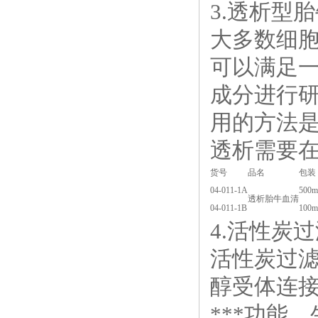
3.透析型
大多数细
可以满足
成分进行研
用的方法
透析需要
货号
品名
包装
04-011-1A
500m
透析胎牛血清
04-011-1B
100m
4.活性炭
活性炭过滤
醇受体连接
***功能