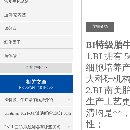
常规生化试剂
血清/培养基
详细介绍
试剂盒
BI特级胎牛血
细胞因子
1.BI 拥
抗体/蛋白
细胞培养
查看更多 >>
大科研机
相关文章
2.BI 
RELEVANT ARTICLES
生产工艺更
BI特级胎牛血清的优势介绍
清均是**
whatman 1821-047玻璃纤维滤纸1.0um
性；
几大特点
PALL三/六联过滤器有哪些优点