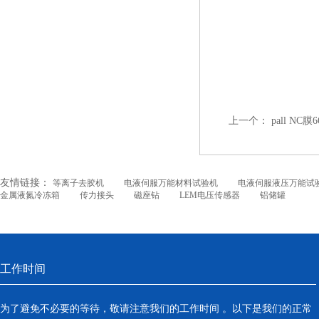
上一个：
pall NC
友情链接：
等离子去胶机
电液伺服万能材料试验机
电液伺服液压万能试
金属液氮冷冻箱
传力接头
磁座钻
LEM电压传感器
铝储罐
工作时间
为了避免不必要的等待，敬请注意我们的工作时间 。以下是我们的正常