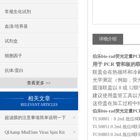
常规生化试剂
血清/培养基
详细介绍
试剂盒
细胞因子
伯乐bio-rad荧光定量PCR八
用于 PCR 管和板的
抗体/蛋白
联盖会在热循环和冷藏时
光学测定（例如，荧光
查看更多 >>
圆顶联盖以 8 或 1
建议使用盖管工具以
相关文章
这些盖在加工过程中经过
RELEVANT ARTICLES
伯乐bio-rad荧光定量PCR八
超滤膜的注意事项简单说明一下
TLS0801：0.2mL
TLS0851:0.2mL低
QIAamp MinElute Virus Spin Kit
TCS0803:0.2mL低