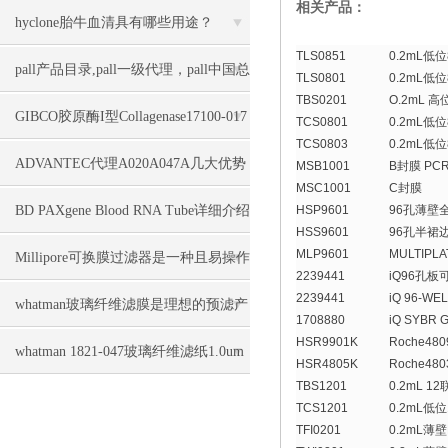
相关产品：
hyclone胎牛血清具有哪些用途？
TLS0851
0.2mL
pall产品目录,pall一级代理，pall中国总
TLS0801
0.2mL
TBS0201
O.2mL 
经销上海力敏实业
GIBCO胶原酶I型Collagenase17100-017
TCS0801
0.2mL
TCS0803
0.2mL
几大特点
ADVANTEC代理A020A047A几大优势
MSB1001
B封膜 P
MSC1001
C封膜
BD PAXgene Blood RNA Tube详细介绍
HSP9601
96孔薄壁
HSS9601
96孔半裙
MLP9601
MULTIP
Millipore可换膜过滤器是一种且易操作
2239441
iQ96孔板
2239441
iQ 96-WE
的全自动过滤装置
whatman玻璃纤维滤膜是理想的预滤产
1708880
iQ SYBR
HSR9901K
Roche4
品
whatman 1821-047玻璃纤维滤纸1.0um
HSR4805K
Roche48
TBS1201
0.2mL 
几大特点
TCS1201
0.2mL低
TFI0201
0.2mL薄