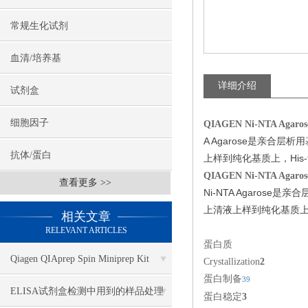
常规生化试剂
血清/培养基
详细介绍
试剂盒
细胞因子
QIAGEN Ni-NTA Agaros
A Agarose是亲合
抗体/蛋白
上样到纯化基质上，His
QIAGEN Ni-NTA Agaros
查看更多 >>
Ni-NTA Agaro
上清液上样到纯化基质上，
相关文章
RELEVANT ARTICLES
蛋白质
Qiagen QIAprep Spin Miniprep Kit
Crystallization
2
蛋白制备
39
27106
ELISA试剂盒检测中用到的样品处理
蛋白稳定
3