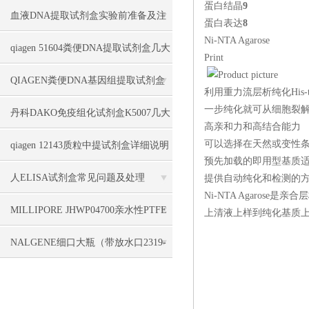
蛋白结晶
9
方法
血液DNA提取试剂盒实验前准备及注
蛋白表达
8
Ni-NTA Agarose
意事项说明
qiagen 51604粪便DNA提取试剂盒几大
Print
优势
QIAGEN粪便DNA基因组提取试剂盒
利用重力流层析纯化His-t
一步纯化就可从细胞裂解
51604几大特点
丹科DAKO免疫组化试剂盒K5007几大
高亲和力和高结合能力
特点
可以选择在天然或变性
qiagen 12143质粒中提试剂盒详细说明
预先加载的即用型基质
人ELISA试剂盒常见问题及处理
提供自动纯化和检测的
Ni-NTA Agaro
MILLIPORE JHWP04700亲水性PTFE
上清液上样到纯化基质上，H
滤膜性能介绍
NALGENE细口大瓶（带放水口2319-
0020/2319-0050