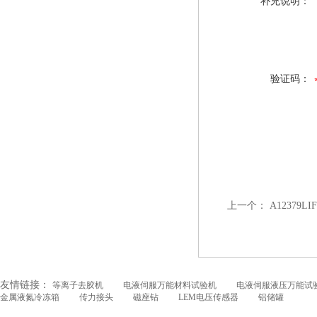
补充说明：
验证码：
上一个：
A12379LI
友情链接：
等离子去胶机
电液伺服万能材料试验机
电液伺服液压万能试
金属液氮冷冻箱
传力接头
磁座钻
LEM电压传感器
铝储罐