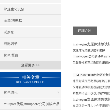
常规生化试剂
血清/培养基
详细介绍
试剂盒
细胞因子
invivogen支原体清除试剂Pl
支原体污染的预防和去除
抗体/蛋白
Invivogen
公司的
M-Plasm
兰氏阳性和革兰氏阴性细菌
查看更多 >>
M-Plasmocin
包括两种新
相关文章
殊的方式作用靶原核细胞，
RELEVANT ARTICLES
灭哺乳动物细胞感染的支原
抗体纯化
户数年印证，仅仅只需
2
周就
invivogen支原体清除试剂Pl
millipore代理,millipoore公司滤膜产品
支原体是一种大小介于细菌