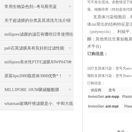
可不发生混浊。多数情况下
目录
常用生物染色剂--考马斯亮蓝
落。细胞培养（特别是传代
支原体污染细胞后，特
关于超滤膜的分类及其清洗方法介绍
体zui突出的结构特征
（polymycin）
millipore滤膜的滤芯有哪些日常使用注
酮；其他类抗生素如氨
术平台)
意事项
pall石英滤膜具有良好的过滤性能
订购信息：
millipore亲水性PTFE滤膜JHWP04700
治疗支原体污染：货号为
ant
几大优势
原装lipo2000脂质体3000优势*！
预防支原体污染：货号为
ant
订购信息：
MILLIPORE 10UM聚碳酸酯膜
供应商
货号
InvivoGen
ant-mpp
Plasm
TCTP04700几大特点
whatman玻璃纤维滤膜是小、中和大流
InvivoGen
ant-mpt
Plas
量手工法采样的理想滤膜