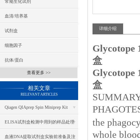
常规生化试剂
血清/培养基
详细介绍
试剂盒
Glycoto
细胞因子
盒
抗体/蛋白
Glycoto
查看更多 >>
盒
相关文章
SUMMARY 
RELEVANT ARTICLES
PHAGOTE
Qiagen QIAprep Spin Miniprep Kit
the phagocy
27106
ELISA试剂盒检测中用到的样品处理
whole blood.
方法
血液DNA提取试剂盒实验前准备及注