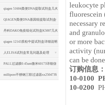
leukocyte p
意事项说明
qiagen 51604粪便DNA提取试剂盒几大
fluorescein
优势
QIAGEN粪便DNA基因组提取试剂盒
necessary r
51604几大特点
and granulo
丹科DAKO免疫组化试剂盒K5007几大
or more bact
特点
qiagen 12143质粒中提试剂盒详细说明
activity (nu
人ELISA试剂盒常见问题及处理
can be done
PALL过滤膜0.45um微米60173详细信
订购信息
息
millipore不锈钢三联过滤器xx2504735
10-0100 
10-0200
P
几大特点