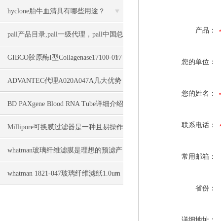
hyclone胎牛血清具有哪些用途？
产品：
pall产品目录,pall一级代理，pall中国总
经销上海力敏实业
GIBCO胶原酶I型Collagenase17100-017
您的单位：
几大特点
ADVANTEC代理A020A047A几大优势
您的姓名：
BD PAXgene Blood RNA Tube详细介绍
联系电话：
Millipore可换膜过滤器是一种且易操作
的全自动过滤装置
whatman玻璃纤维滤膜是理想的预滤产
常用邮箱：
品
whatman 1821-047玻璃纤维滤纸1.0um
省份：
几大特点
详细地址：