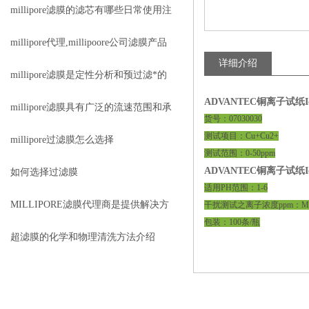
看哪些参数
millipore滤膜的滤芯有哪些日常使用注
意事项
millipore代理,millipoore公司滤膜产品
详细介绍
目录
millipore滤膜是定性分析和预过滤*的
ADVANTEC铜离子试纸Ion 
选择
millipore滤膜具有广泛的流速范围和承
货号：07030030
测试项目：Cu+Cu2+
载能力
millipore过滤膜怎么选择
测试范围：0-50ppm
ADVANTEC铜离子试纸Ion 
如何选择过滤膜
适用PH范围：1-6
MILLIPORE滤膜代理商是提供解决方
干扰测试之离子浓度ppm：Molyb
包装：100条/瓶
案的合作伙伴
超滤膜的化学和物理清洗方法介绍