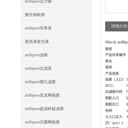
millipore压力罐
微生物检测
详细介绍
millipore培养基
显色液发光液
Merck mil
描述
产品目录编号
millipore滤膜
商名
描述
millipore过滤器
产品信息
连接（入口/
S
millipore微孔滤膜
出口）
H
过滤器代码
millipore尼龙网隔膜
装配入口
装配出口
millipore超滤杯超滤膜
色码
大入口压力
4
millipore无菌网格膜
[巴（psi）]