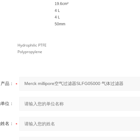
19.6
cm²
4 L
4 L
50mm
Hydrophilic PTFE
Polypropylene
产品：
的单位：
的姓名：