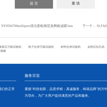
：
NY0504700millipore清洁度检测尼龙网格滤膜5um
下一个：
SLFA
服液压万能试验机
电子拉伸万能试验机
材料拉伸试验机
金刚石钻孔机
铝储罐
服务宗旨
我们的正常
遵循“科技创新，品质求精；真诚服务，铸就品牌”的方
为导向，为广大用户提供满意的产品和服务。