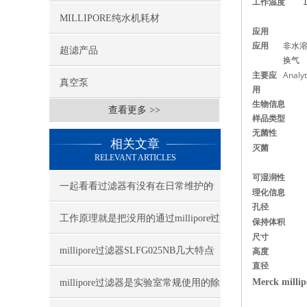
工作温度
MILLIPORE纯水机耗材
应用
应用
非水
超滤产品
换气
主要应
Analyt
真空泵
用
生物信息
查看更多 >>
样品类型
无菌性
相关文章
灭菌
RELEVANT ARTICLES
可
湿润性
一起看看过滤器有没有在日常维护的
理化信息
孔径
常见误区里“中招”
工作原理就是把没用的通过millipore过
保持体积
尺寸
滤器去掉
millipore过滤器SLFG025NB几大特点
高度
直径
Merck mil
millipore过滤器是实验室常规使用的除