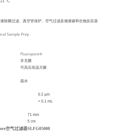
121 °C
溶液除菌过滤、真空管保护、空气过滤及储液罐和生物反应器
ical Sample Prep
Fluoropore
®
非无菌
可高压高温灭菌
疏水
0.2 µm
< 0.1 mL
71 mm
5 cm
lipore空气过滤器SLFG05000