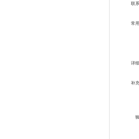
联
常
详
补