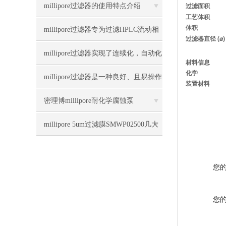
菌过滤工具
过滤面积
millipore过滤器的使用特点介绍
工艺体积
体积
millipore过滤器专为过滤HPLC流动相
过滤器直径 (⌀)
设计
millipore过滤器实现了连续化，自动化
材料信息
化学
生产
millipore过滤器是一种良好、且易操作
装置材料
的全自动过滤装置
密理博millipore耐化学腐蚀泵
WP6122050详细资料
millipore 5um过滤膜SMWP02500几大
要素！
您
您