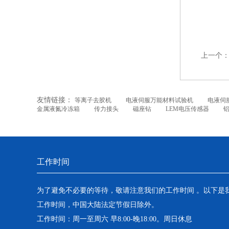
上一个
友情链接：
等离子去胶机
电液伺服万能材料试验机
电液伺
金属液氮冷冻箱
传力接头
磁座钻
LEM电压传感器
工作时间
为了避免不必要的等待，敬请注意我们的工作时间 。以下是
工作时间，中国大陆法定节假日除外。
工作时间：周一至周六 早8:00-晚18:00。周日休息