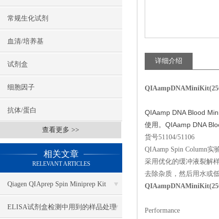
常规生化试剂
血清/培养基
详细介绍
试剂盒
细胞因子
QIAampDNAMiniKit(
抗体/蛋白
QIAamp DNA Blo
使用。QIAamp DNA B
查看更多 >>
货号51104/51106
QIAamp Spin Colum
相关文章
采用优化的缓冲液裂解样
RELEVANT ARTICLES
去除杂质，然后用水或低
Qiagen QIAprep Spin Miniprep Kit
QIAampDNAMiniKit(
27106
ELISA试剂盒检测中用到的样品处理
Performance