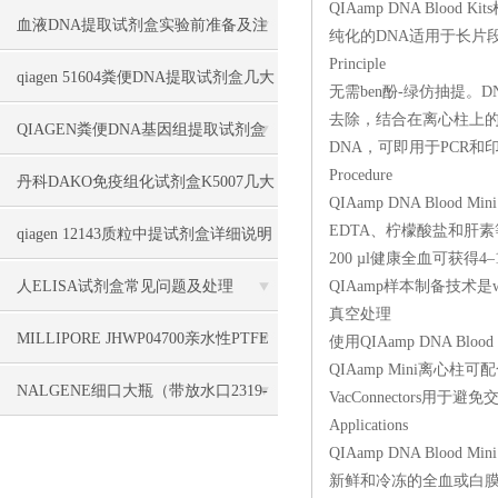
QIAamp DNA Blood 
方法
血液DNA提取试剂盒实验前准备及注
纯化的DNA适用于长片段PCR扩
Principle
意事项说明
qiagen 51604粪便DNA提取试剂盒几大
无需ben酚-绿仿抽提。
去除，结合在离心柱上的纯
优势
QIAGEN粪便DNA基因组提取试剂盒
DNA，可即用于PCR和
Procedure
51604几大特点
丹科DAKO免疫组化试剂盒K5007几大
QIAamp DNA Blo
EDTA、柠檬酸盐和肝素等常
特点
qiagen 12143质粒中提试剂盒详细说明
200 µl健康全血可获得4–1
人ELISA试剂盒常见问题及处理
QIAamp样本制备技术是
真空处理
MILLIPORE JHWP04700亲水性PTFE
使用QIAamp DNA Bl
QIAamp Mini离心柱
滤膜性能介绍
NALGENE细口大瓶（带放水口2319-
VacConnectors用于避免
Applications
0020/2319-0050
QIAamp DNA Blo
新鲜和冷冻的全血或白