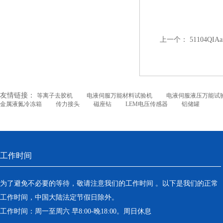
上一个：
51104QI
友情链接：
等离子去胶机
电液伺服万能材料试验机
电液伺服液压万能试
金属液氮冷冻箱
传力接头
磁座钻
LEM电压传感器
铝储罐
工作时间
为了避免不必要的等待，敬请注意我们的工作时间 。以下是我们的正常
工作时间，中国大陆法定节假日除外。
工作时间：周一至周六 早8:00-晚18:00。周日休息