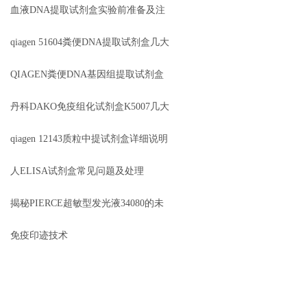
方法
血液DNA提取试剂盒实验前准备及注
意事项说明
qiagen 51604粪便DNA提取试剂盒几大
优势
QIAGEN粪便DNA基因组提取试剂盒
51604几大特点
丹科DAKO免疫组化试剂盒K5007几大
特点
qiagen 12143质粒中提试剂盒详细说明
人ELISA试剂盒常见问题及处理
揭秘PIERCE超敏型发光液34080的未
知世界
免疫印迹技术