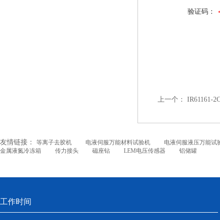
验证码：
上一个：
IR6116
友情链接：
等离子去胶机
电液伺服万能材料试验机
电液伺服液压万能试
金属液氮冷冻箱
传力接头
磁座钻
LEM电压传感器
铝储罐
工作时间