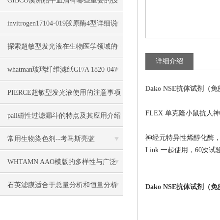
GIBCO澳洲胎牛血清有哪些重要的技
术性指标？
invitrogen17104-019胶原酶4型详细说
明
探索超敏型发光液在生物医学领域的
详细介绍
更多应用前景
whatman玻璃纤维滤纸GF/A 1820-047
Dako NSE抗体试剂（
几大特点
PIERCE超敏型发光液使用的注意事项
FLEX 单克隆小鼠抗人神
pall磁性过滤漏斗的特点及其应用介绍
神经元特异性烯醇化酶，克隆
常用生物染色剂--考马斯亮蓝
Link 一起使用，60次试
WHTAMN AAO模版的多样性与广泛
应用
石英滤膜适合于总量分析和恒量分析
Dako NSE抗体试剂（