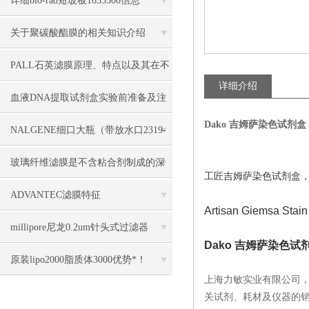
详细bio-rad短玻板1653308信息
关于聚碳酸酯膜的相关知识介绍
PALL石英滤膜原理、特点以及其在不
详细介绍
同领域中的应用
血液DNA提取试剂盒实验前准备及注
Dako 吉姆萨染色试剂盒
意事项说明
NALGENE细口大瓶（带放水口2319-
0020/2319-0050
玻璃纤维滤膜是不含粘合剂制成的深
工匠吉姆萨染色试剂盒，
度滤膜
ADVANTEC滤膜特征
Artisan Giemsa Stain 
millipore尼龙0.2um针头式过滤器
Dako 吉姆萨染色试
SLGN033NB几大特点
原装lipo2000脂质体3000优势*！
上海力敏实业有限公司
关试剂、耗材及仪器的