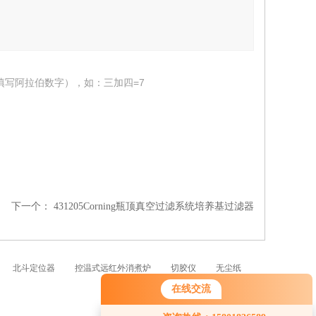
填写阿拉伯数字），如：三加四=7
下一个：
431205Corning瓶顶真空过滤系统培养基过滤器
北斗定位器
控温式远红外消煮炉
切胶仪
无尘纸
在线交流
您好！欢迎前来咨询，很高兴为您