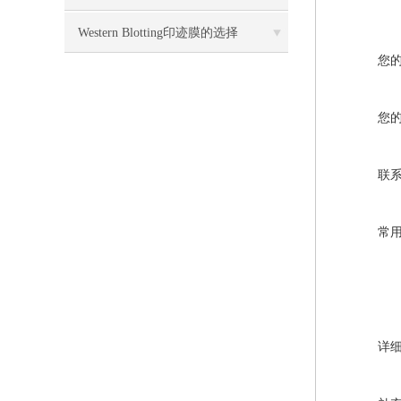
目录
Western Blotting印迹膜的选择
您
您
联
常
详