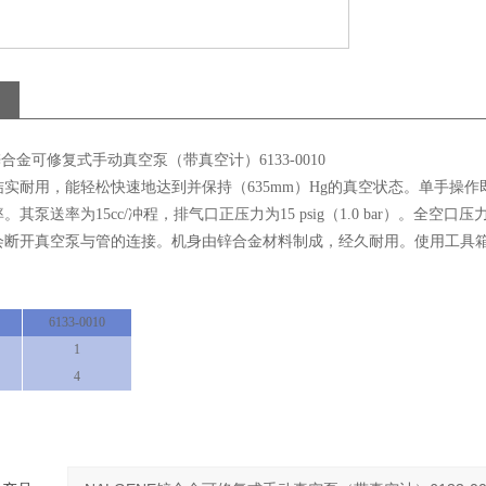
锌合金可修复式手动真空泵（带真空计）6133-0010
结实耐用，能轻松快速地达到并保持（635mm）Hg的真空状态。单手操
。其泵送率为15cc/冲程，排气口正压力为15 psig（1.0 bar）。
断开真空泵与管的连接。机身由锌合金材料制成，经久耐用。使用工具箱（6
、
6133-0010
1
4