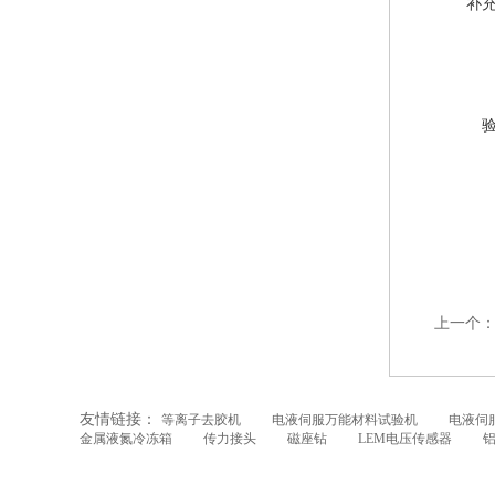
补
上一个
友情链接：
等离子去胶机
电液伺服万能材料试验机
电液伺
金属液氮冷冻箱
传力接头
磁座钻
LEM电压传感器