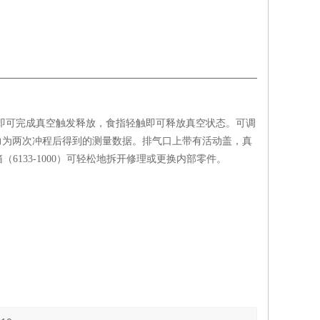
作即可完成真空触发释放，食指轻触即可释放真空状态。可调
全空口压力为两次冲程后得到的测量数据。排气口上带有活动盖，真
133-1000）可轻松地拆开修理或更换内部零件。