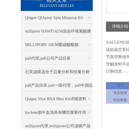
相关文章
RELEVANT ARTICLES
Qiagen QIAprep Spin Miniprep Kit
详细介绍
27106
millipore HAWP14250混合纤维素酯膜
NALGENE
信息
MILLIPORE 10UM聚碳酸酯膜
该款真空泵
节真空释放率
TCTP04700几大特点
pall代理,pall公司产品目录
空触发时不会
订购信息：
石英滤膜适合于总量分析和恒量分析
pall产品目录,pall一级代理，pall中国总
货号
每盒数量
经销上海力敏实业
Qiagen Viral RNA Mini Kit详细资料
每箱数量
hyclone胎牛血清具有哪些重要作用
millipore代理,millipoore公司滤膜产品