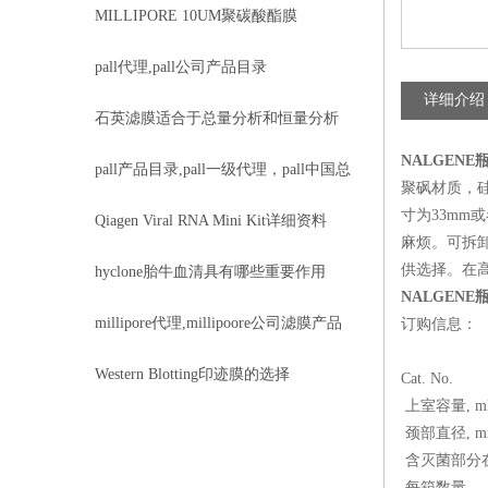
信息
MILLIPORE 10UM聚碳酸酯膜
TCTP04700几大特点
pall代理,pall公司产品目录
详细介绍
石英滤膜适合于总量分析和恒量分析
NALGENE
pall产品目录,pall一级代理，pall中国总
聚砜材质，
寸为33m
经销上海力敏实业
Qiagen Viral RNA Mini Kit详细资料
麻烦。可拆卸
供选择。在高
hyclone胎牛血清具有哪些重要作用
NALGENE
millipore代理,millipoore公司滤膜产品
订购信息：
目录
Western Blotting印迹膜的选择
Cat. No.
上室容量, m
颈部直径, m
含灭菌部分在
每箱数量