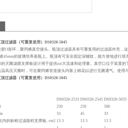
瓶顶过滤器（可重复使用）DS0320-5045
硅胶O形环，聚丙烯真空接头。瓶顶过滤器具有可重复用的过滤器外壳，
m或者45mm的玻璃培养基瓶上。瓶顶有可安全固定深螺纹，能方便地进行
的灭菌滤膜支撑板设计用于提供zui大流速和处理量。真空口位于装置的下半
温高压灭菌时，可在聚丙烯管道接头内塞上棉花以进行无菌通气。使用与1/4in
瓶顶过滤器（可重复使用）DS0320-5045
DS0320-2533
DS0320-2545
DS0320-5033
l
250
250
500
m
33
45
33
内的标称过滤面积支撑板, cm2
13.3
13.3
13.3
1
1
1