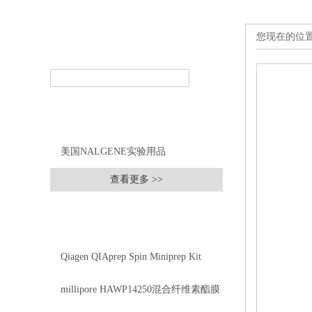
您现在的位
产品搜索
PRODUCT SEARCH
产品分类
PRODUCT CLASSIFICATION
美国NALGENE实验用品
查看更多 >>
相关文章
RELEVANT ARTICLES
Qiagen QIAprep Spin Miniprep Kit
27106
millipore HAWP14250混合纤维素酯膜