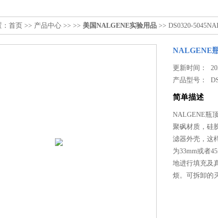
置：
首页
>>
产品中心
>> >>
美国NALGENE实验用品
>> DS0320-504
NALGENE
更新时间： 2023
产品型号：
DS
简单描述
NALGENE瓶
聚砜材质，硅
滤器外壳，这
为33mm或者
地进行填充及
烦。可拆卸的