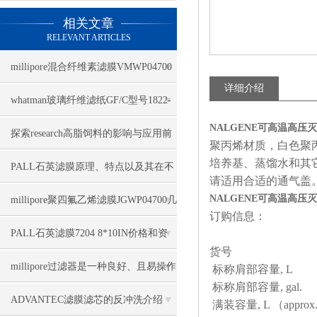
相关文章
RELEVANT ARTICLES
millipore混合纤维素滤膜VMWP04700
详细介绍
技术参数
whatman玻璃纤维滤纸GF/C型号1822-
NALGENE可高温高压灭
047几大特点
探索research高脂饲料的影响与应用前
聚丙烯材质，白色聚丙
培养基、蒸馏水和其它
景
PALL石英滤膜原理、特点以及其在不
请适用合适的通气盖
同领域中的应用
NALGENE可高温高压灭
millipore聚四氟乙烯滤膜JGWP04700几
订购信息：
大优势
PALL石英滤膜7204 8*10IN价格和资
货号
料
millipore过滤器是一种良好、且易操作
标称肩部容量, L
标称肩部容量, gal.
的全自动过滤装置
ADVANTEC滤膜滤芯的反冲洗介绍
满装容量, L （appro