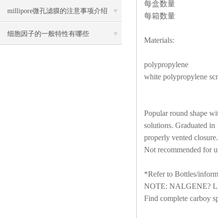
每盒数量
millipore微孔滤膜的注意事项介绍
每箱数量
细胞因子的一般特性有哪些
Materials:
polypropylene
white polypropylene sc
Popular round shape with
solutions. Graduated in 
properly vented closure.
Not recommended for us
*Refer to Bottles/inform
NOTE: NALGENE? LDPE, 
Find complete carboy spe