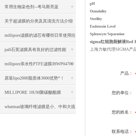
pH
目录
常用生物染色剂--考马斯亮蓝
Osmolality
Sterility
关于超滤膜的分类及其清洗方法介绍
Endotoxin Level
Splenocyte Separation
millipore滤膜的滤芯有哪些日常使用注
sigma红细胞裂解液Red Bl
意事项
上海力敏代理SIGMA产
pall石英滤膜具有良好的过滤性能
millipore亲水性PTFE滤膜JHWP04700
产品：
几大优势
原装lipo2000脂质体3000优势*！
MILLIPORE 10UM聚碳酸酯膜
您的单位：
TCTP04700几大特点
whatman玻璃纤维滤膜是小、中和大流
您的姓名：
量手工法采样的理想滤膜
联系电话：