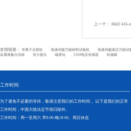
上一个：
R&D 416
友情链接：
等离子去胶机
电液伺服万能材料试验机
电液伺服液压万能试
金属液氮冷冻箱
传力接头
磁座钻
LEM电压传感器
铝储罐
工作时间
为了避免不必要的等待，敬请注意我们的工作时间 。以下是我们的正常
工作时间，中国大陆法定节假日除外。
工作时间：周一至周六 早8:00-晚18:00。周日休息