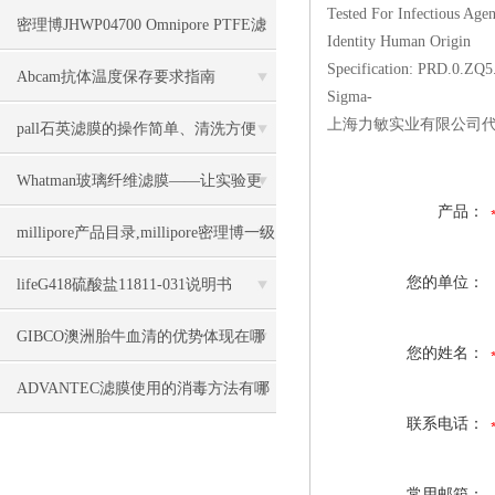
Tested For Infectious Agen
的全自动过滤装置
密理博JHWP04700 Omnipore PTFE滤
Identity Human Origin
Specification: PRD.0.ZQ
膜几大特点
Abcam抗体温度保存要求指南
Sigma-
上海力敏实业有限公司代理
pall石英滤膜的操作简单、清洗方便
Whatman玻璃纤维滤膜——让实验更
产品：
加精确和高效
millipore产品目录,millipore密理博一级
代理商上海力敏
您的单位：
lifeG418硫酸盐11811-031说明书
GIBCO澳洲胎牛血清的优势体现在哪
您的姓名：
些方面
ADVANTEC滤膜使用的消毒方法有哪
联系电话：
些
常用邮箱：