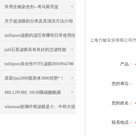
目录
常用生物染色剂--考马斯亮蓝
关于超滤膜的分类及其清洗方法介绍
millipore滤膜的滤芯有哪些日常使用注
上海力敏实业有限公司代理
意事项
pall石英滤膜具有良好的过滤性能
millipore亲水性PTFE滤膜JHWP04700
产品：
几大优势
原装lipo2000脂质体3000优势*！
您的单位：
MILLIPORE 10UM聚碳酸酯膜
您的姓名：
TCTP04700几大特点
whatman玻璃纤维滤膜是小、中和大流
量手工法采样的理想滤膜
联系电话：