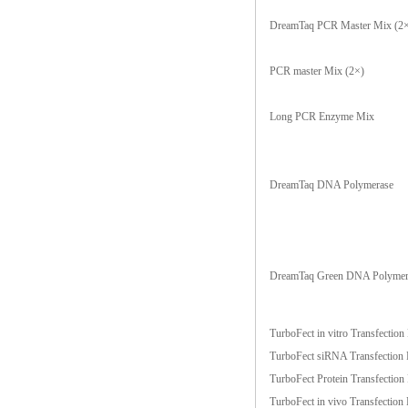
DreamTaq PCR Master Mix (2
PCR master Mix (2×)
Long PCR Enzyme Mix
DreamTaq DNA Polymerase
DreamTaq Green DNA Polymer
TurboFect in vitro Transfection
TurboFect siRNA Transfection 
TurboFect Protein Transfection
TurboFect in vivo Transfection