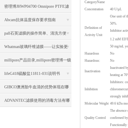
CategoryName
的全自动过滤装置
密理博JHWP04700 Omnipore PTFE滤
Concentration
40 U/µL
One unit of t
膜几大特点
Abcam抗体温度保存要求指南
50%.
Definition of
Inhibitor act
pall石英滤膜的操作简单、清洗方便
Activity Unit
1.2 mM EDTA
50 mg/mL y
Whatman玻璃纤维滤膜——让实验更
Hazardous
No
加精确和高效
millipore产品目录,millipore密理博一级
Hazardous:
No
Inactivated b
Inactivation
代理商上海力敏
lifeG418硫酸盐11811-031说明书
heating at 70
Inhibitors: c
GIBCO澳洲胎牛血清的优势体现在哪
Inhibition
chloromercuri
strongly inh
些方面
ADVANTEC滤膜使用的消毒方法有哪
Molecular Weight
49.6 kDa m
The absence 
些
Quality Control
confirmed by 
Functionally