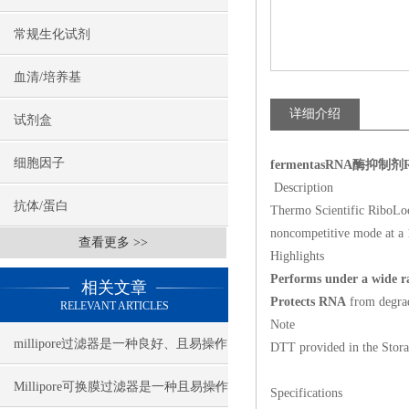
常规生化试剂
血清/培养基
详细介绍
试剂盒
细胞因子
fermentasRNA酶抑制剂Rib
Description
抗体/蛋白
Thermo Scientific RiboLock
noncompetitive mode at a 1
查看更多 >>
Highlights
Performs under a wide ra
相关文章
Protects RNA
from degrad
RELEVANT ARTICLES
Note
millipore过滤器是一种良好、且易操作
DTT provided in the Storage
的全自动过滤装置
Millipore可换膜过滤器是一种且易操作
Specifications