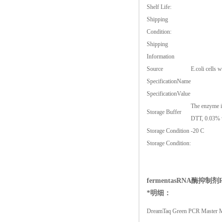
Shelf Life:
Shipping
Condition:
Shipping
Information
Source
E.coli
cells w
SpecificationName
SpecificationValue
The enzyme 
Storage Buffer
DTT, 0.03% 
Storage Condition
-20 C
Storage Condition:
fermentasRNA酶抑制剂Ribo
*明细：
DreamTaq Green PCR Master M