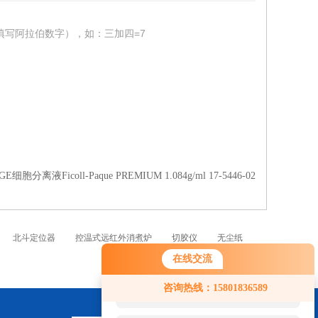
填写阿拉伯数字），如：三加四=7
2GE细胞分离液Ficoll-Paque PREMIUM 1.084g/ml 17-5446-02
北斗定位器
控温式远红外消煮炉
切胶仪
无尘纸
在线交流
您好！欢迎前来咨询，很高兴为您
咨询热线：15801836589
服务，请问您要咨询什么问题呢？