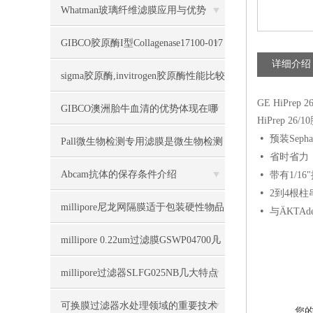
Whatman玻璃纤维滤膜应用与优势
GIBCO胶原酶I型Collagenase17100-017
详细介绍
几大特点
sigma胶原酶,invitrogen胶原酶性能比较
GE HiPrep 
GIBCO澳洲胎牛血清的优势体现在哪
HiPrep 
•
预装Seph
些方面
Pall微生物检测专用滤膜是微生物检测
•
省时省力
领域的可靠选择
•
Abcam抗体的保存条件介绍
带有1/16
•
2到4根柱
millipore尼龙网隔膜适于包装硬性物品
•
与ÄKTA
millipore 0.22um过滤膜GSWP04700几
大特点
millipore过滤器SLFG025NB几大特点
可换膜过滤器水处理领域的重要技术
您