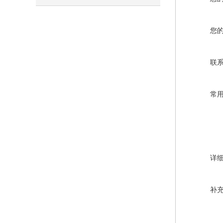
之一
您
联
常
详
补