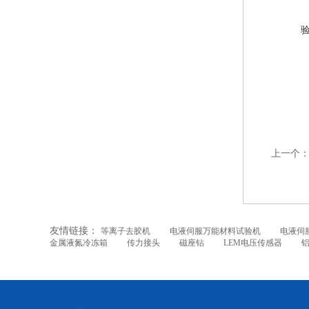
上一个
友情链接：
等离子去胶机
电液伺服万能材料试验机
电液伺
金属液氮冷冻箱
传力接头
磁座钻
LEM电压传感器