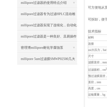
菌过滤工具
millipore过滤器的使用特点介绍
可方便地从
millipore过滤器专为过滤HPLC流动相
可拆卸，便
设计
millipore过滤器实现了连续化，自动化
技术指标
生产
millipore过滤器是一种良好、且易操作
材料
连接
的全自动过滤装置
密理博millipore耐化学腐蚀泵
zui大压力，bar
尺寸
WP6122050详细资料
millipore 5um过滤膜SMWP02500几大
滤膜直径，mm
2
要素！
过滤面积，cm
预过滤膜直径
直径，mm
高度，cm
运输重量，kg 