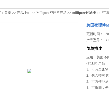
置：
首页
>>
产品中心
>>
Millipore密理博产品
>>
millipore过滤器
>> YT
美国密理博Mi
更新时间： 2023
产品型号：
Y
简单描述
应用：美国环保
(TCLP) 产品
1、可分离废
2、包含带有 
3、可方便地
4、可拆卸，