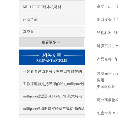
高度，cm （in
MILLIPORE纯水机耗材
超滤产品
出口接头: 1-
真空泵
结构材质: 
查看更多 >>
滤膜直径，mm
相关文章
产品名称: 
RELEVANT ARTICLES
一起看看过滤器有没有在日常维护的
过滤面积，c
应用
常见误区里“中招”
工作原理就是把没用的通过millipore过
美国环保局 
滤器去掉
millipore过滤器SLFG025NB几大特点
可分离废物
millipore过滤器是实验室常规使用的除
包含带有 P