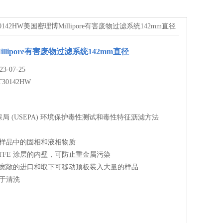
30142HW美国密理博Millipore有害废物过滤系统142mm直径
llipore有害废物过滤系统142mm直径
-07-25
T30142HW
局 (USEPA) 环境保护毒性测试和毒性特征沥滤方法
物样品中的固相和液相物质
PTFE 涂层的内壁，可防止重金属污染
从宽敞的进口和取下可移动顶板装入大量的样品
便于清洗