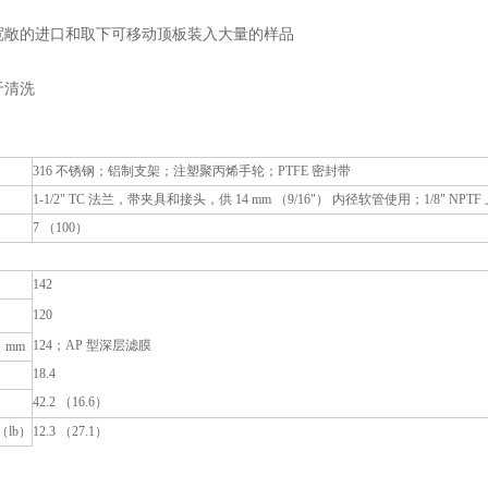
宽敞的进口和取下可移动顶板装入大量的样品
于清洗
316 不锈钢；铝制支架；注塑聚丙烯手轮；PTFE 密封带
1-1/2" TC 法兰，带夹具和接头，供 14 mm （9/16"） 内径软管使用；1/8" 
7 （100）
142
120
124；AP 型深层滤膜
，mm
18.4
42.2 （16.6）
（lb）
12.3 （27.1）