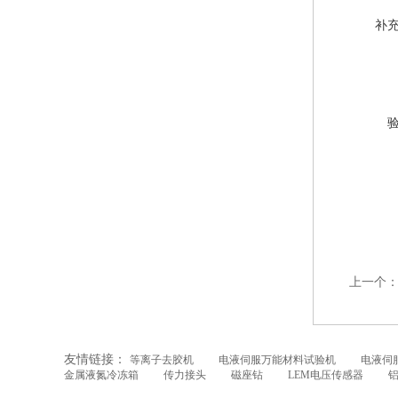
补
上一个
友情链接：
等离子去胶机
电液伺服万能材料试验机
电液伺
金属液氮冷冻箱
传力接头
磁座钻
LEM电压传感器