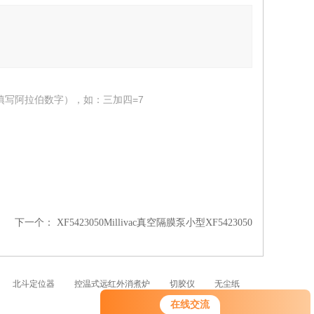
填写阿拉伯数字），如：三加四=7
下一个：
XF5423050Millivac真空隔膜泵小型XF5423050
北斗定位器
控温式远红外消煮炉
切胶仪
无尘纸
在线交流