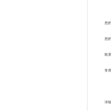
您
您
联
常
详