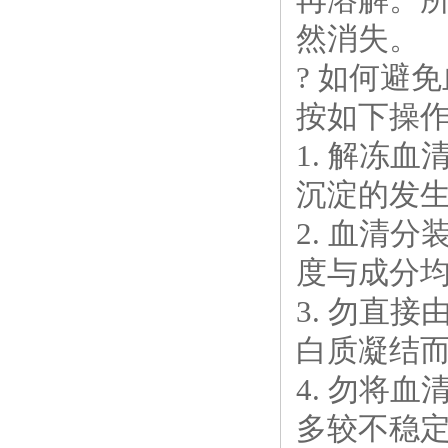
然消失。
? 如何避
按如下操
1. 解冻
沉淀的发
2. 血清
度与成分
3. 勿直
白质凝结
4. 勿将
多较不稳