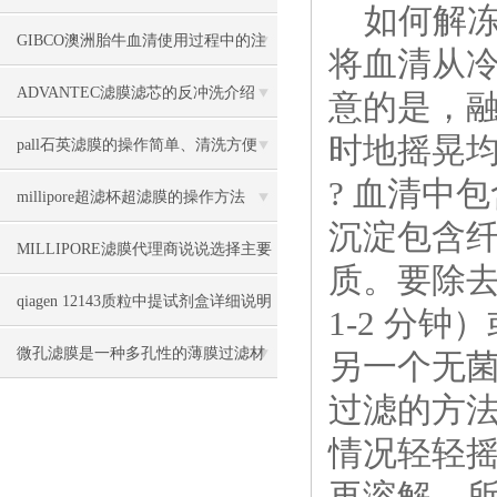
如何解冻
047推荐
GIBCO澳洲胎牛血清使用过程中的注
将血清从
意事项
ADVANTEC滤膜滤芯的反冲洗介绍
意的是，
时地摇晃
pall石英滤膜的操作简单、清洗方便
? 血清中
millipore超滤杯超滤膜的操作方法
沉淀包含
MILLIPORE滤膜代理商说说选择主要
质。要除去
看哪些参数
qiagen 12143质粒中提试剂盒详细说明
1-2 分
微孔滤膜是一种多孔性的薄膜过滤材
另一个无
过滤的方
料
情况轻轻摇
再溶解。所