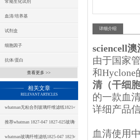
常规生化试剂
血清/培养基
详细介绍
试剂盒
scienc
细胞因子
由于国家管
抗体/蛋白
和Hycl
查看更多 >>
清（干细
相关文章
的一款血
RELEVANT ARTICLES
详细产品
whatman无粘合剂玻璃纤维滤纸1821-
110几大特点
推荐whatman 1827-047 1827-025玻璃
血清使用中
纤维滤纸
whatman玻璃纤维滤纸1825-047 1823-