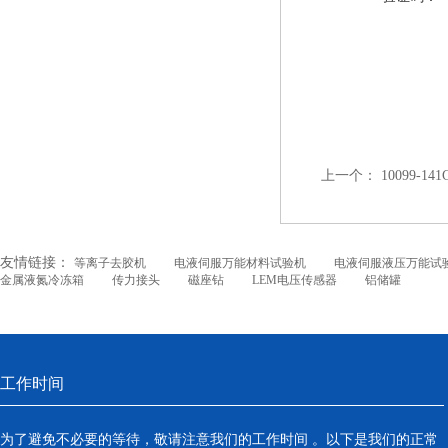
上一个：
10099-1
友情链接：
等离子去胶机
电液伺服万能材料试验机
电液伺服液压万能试
金属液氮冷冻箱
传力接头
磁座钻
LEM电压传感器
铝储罐
工作时间
为了避免不必要的等待，敬请注意我们的工作时间 。以下是我们的正常