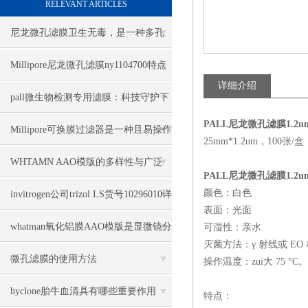
RELEVANT ARTICLES
尼龙微孔滤膜卫生无毒，是一种多孔
性的薄膜过滤材料
Millipore尼龙微孔滤膜ny1104700特点
详细介绍
pall微生物检测专用滤膜：科技守护下
PALL尼龙微孔滤膜1.2um
的微生物世界探索
Millipore可换膜过滤器是一种且易操作
25mm*1.2um，100张
的全自动过滤装置
WHTAMN AAO模版的多样性与广泛
PALL尼龙微孔滤膜1.2um
应用
颜色：白色
invitrogen公司trizol LS货号10296010详
表面：光面
细信息
whatman氧化铝膜AAO模版是显微镜分
可湿性：亲水
灭菌方法：γ 射线或 EO
析的理想产品
微孔滤膜的使用方法
操作温度：zui大 75 °C。
hyclone胎牛血清具有哪些重要作用
特点：