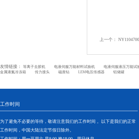
上一个：
NY110470
友情链接：
等离子去胶机
电液伺服万能材料试验机
电液伺服液压万能试
金属液氮冷冻箱
传力接头
磁座钻
LEM电压传感器
铝储罐
工作时间
为了避免不必要的等待，敬请注意我们的工作时间 。以下是我们的正常
工作时间，中国大陆法定节假日除外。
工作时间：周一至周六 早8:00-晚18:00。周日休息