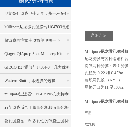
RELEVANT ARTICLES
尼龙微孔滤膜卫生无毒，是一种多孔
性的薄膜过滤材料
Millipore尼龙微孔滤膜ny1104700特点
详细介绍
超滤膜的注意事项简单说明一下
Millipore尼龙微孔滤膜
Qiagen QIAprep Spin Miniprep Kit
尼龙滤膜与各种溶剂相
提供两种滤膜：表面滤膜（
27106
GIBCO B27添加剂17504-044几大优势
孔径为 0.22 和 0.45?m
编织网孔膜 （NY...）
Western Blotting印迹膜的选择
网格开口为11 至180m。
millipore过滤器SLFG025NB几大特点
Millipore尼龙微孔滤膜
石英滤膜适合于总量分析和恒量分析
应用
微孔滤膜是一种多孔性的薄膜过滤材
尼龙膜