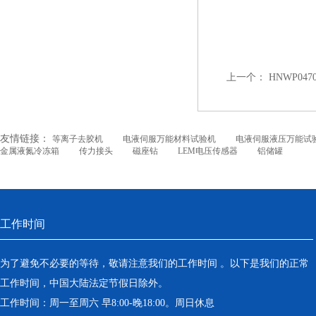
上一个：
HNWP047
友情链接：
等离子去胶机
电液伺服万能材料试验机
电液伺服液压万能试
金属液氮冷冻箱
传力接头
磁座钻
LEM电压传感器
铝储罐
工作时间
为了避免不必要的等待，敬请注意我们的工作时间 。以下是我们的正常
工作时间，中国大陆法定节假日除外。
工作时间：周一至周六 早8:00-晚18:00。周日休息