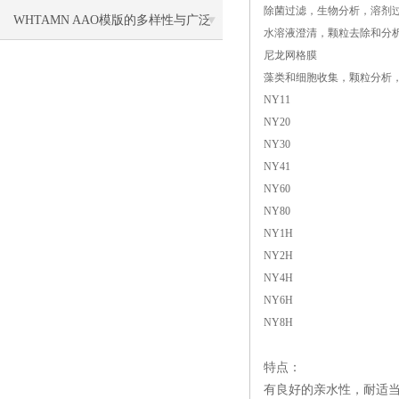
除菌过滤，生物分析，溶剂
料
WHTAMN AAO模版的多样性与广泛
水溶液澄清，颗粒去除和分
尼龙网格膜
应用
藻类和细胞收集，颗粒分析
NY11
NY20
NY30
NY41
NY60
NY80
NY1H
NY2H
NY4H
NY6H
NY8H
特点：
有良好的亲水性，耐适