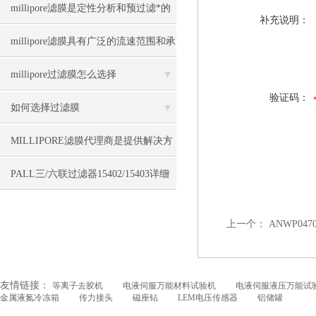
目录
millipore滤膜是定性分析和预过滤*的
补充说明：
选择
millipore滤膜具有广泛的流速范围和承
载能力
millipore过滤膜怎么选择
验证码：
如何选择过滤膜
MILLIPORE滤膜代理商是提供解决方
案的合作伙伴
PALL三/六联过滤器15402/15403详细
产品出厂说明
上一个：
ANWP04
友情链接：
等离子去胶机
电液伺服万能材料试验机
电液伺服液压万能试
金属液氮冷冻箱
传力接头
磁座钻
LEM电压传感器
铝储罐