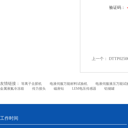
验证码：
上一个：
DTTP025
友情链接：
等离子去胶机
电液伺服万能材料试验机
电液伺服液压万能试
金属液氮冷冻箱
传力接头
磁座钻
LEM电压传感器
铝储罐
工作时间