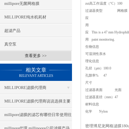
millipore无菌网格膜
zui高工作温度（°C）
100
过滤器类型
网格膜
MILLIPORE纯水机耗材
应
用
超滤产品
应
This is a 47 mm Hydrophilic 
用
paint monitoring.
真空泵
生物信息
可湿润性
亲水
查看更多 >>
理化信息
孔径（μm）
180.0
相关文章
孔隙率%
47
RELEVANT ARTICLES
尺寸
MILLIPORE滤膜代理商
过滤器表面
光面
过滤器直径（mm）
47
MILLIPORE滤膜代理商说说选择主要
材料信息
化学
Nylon
看哪些参数
millipore滤膜的滤芯有哪些日常使用注
密理博尼龙网格滤膜180
意事项
millipore代理,millipoore公司滤膜产品