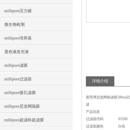
millipore压力罐
微生物检测
millipore培养基
显色液发光液
millipore滤膜
millipore过滤器
详细介绍
millipore微孔滤膜
密理博尼龙网格滤膜180um孔
述
millipore尼龙网隔膜
产品信息
过滤器代码
NY8H
millipore超滤杯超滤膜
过滤器颜色
白色