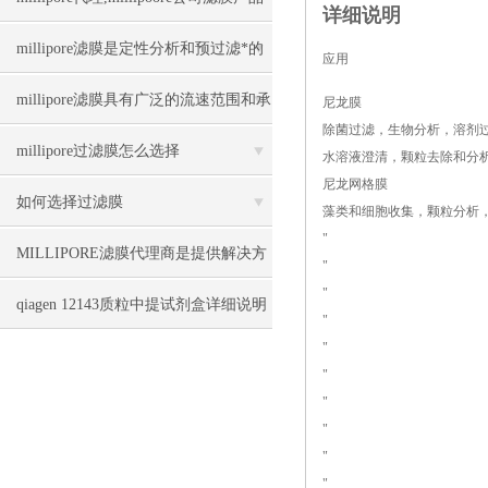
详细说明
目录
millipore滤膜是定性分析和预过滤*的
应用
选择
millipore滤膜具有广泛的流速范围和承
尼龙膜
除菌过滤，生物分析，溶剂
载能力
millipore过滤膜怎么选择
水溶液澄清，颗粒去除和分
尼龙网格膜
如何选择过滤膜
藻类和细胞收集，颗粒分析
"
MILLIPORE滤膜代理商是提供解决方
"
"
案的合作伙伴
qiagen 12143质粒中提试剂盒详细说明
"
"
"
"
"
"
"