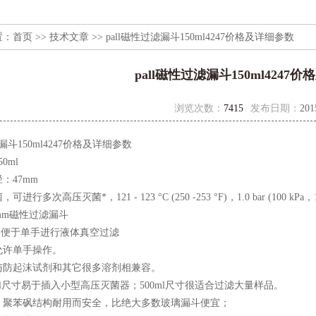
置：
首页
>>
技术文章
>> pall磁性过滤漏斗150ml4247价格及详细参数
pall磁性过滤漏斗150ml4247
浏览次数：
7415
发布日期：
201
滤漏斗150ml4247价格及详细参数
0ml
：47mm
行多次高压灭菌*，121 - 123 °C (250 -253 °F)，1.0 bar (100 kPa，15 
7mm磁性过滤漏斗
封便于单手进行液体真空过滤
允许单手操作。
与防起沫试剂和其它很多溶剂相兼容。
 ml尺寸易于插入小型高压灭菌器；500ml尺寸很适合过滤大量样品。
。聚苯砜结构耐用而安全，比绝大多数玻璃漏斗便宜；