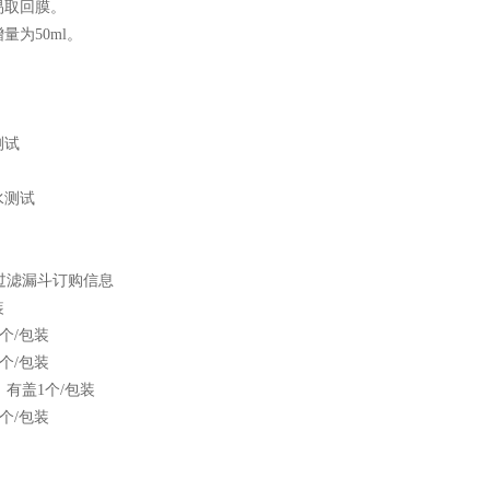
易取回膜。
量为50ml。
测试
水测试
磁性过滤漏斗订购信息
装
l1个/包装
l1个/包装
ml，有盖1个/包装
l1个/包装