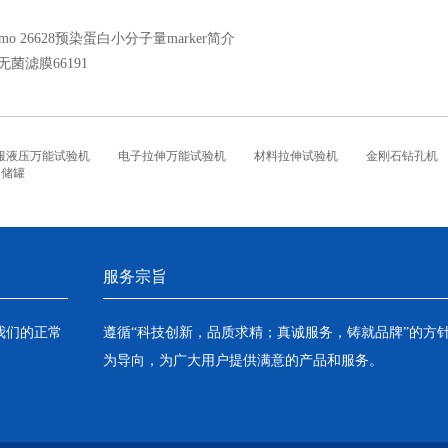
ermo 26628预染蛋白小分子量marker简介
ll无菌滤膜66191
服液压万能试验机
电子拉伸万能试验机
材料拉伸试验机
金刚石钻孔机
铝储罐
服务宗旨
我们的正常
遵循“科技创新，品质求精；真诚服务，铸就品牌”的方
为导向，为广大用户提供满意的产品和服务。