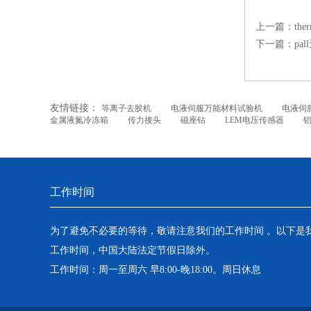
上一篇：
th
下一篇：
pa
友情链接：
等离子去胶机
电液伺服万能材料试验机
电液伺
金属液氮冷冻箱
传力接头
磁座钻
LEM电压传感器
工作时间
为了避免不必要的等待，敬请注意我们的工作时间 。以下是
工作时间，中国大陆法定节假日除外。
工作时间：周一至周六 早8:00-晚18:00。周日休息