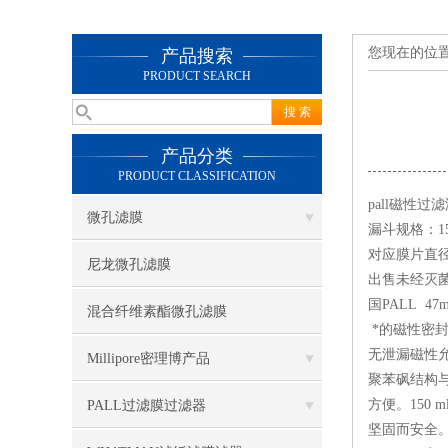
您现在的位
产品搜索
PRODUCT SEARCH
产品分类
PRODUCT CLASSIFICATION
pall磁性过
微孔滤膜
漏斗规格：15
对应膜片直径
尼龙微孔滤膜
出售未经灭菌，可进
国PALL 4
混合纤维素酯微孔滤膜
*的磁性密
无泄漏磁性
Millipore密理博产品
聚苯砜结构
方便。150
PALL过滤膜过滤器
坚固而安全