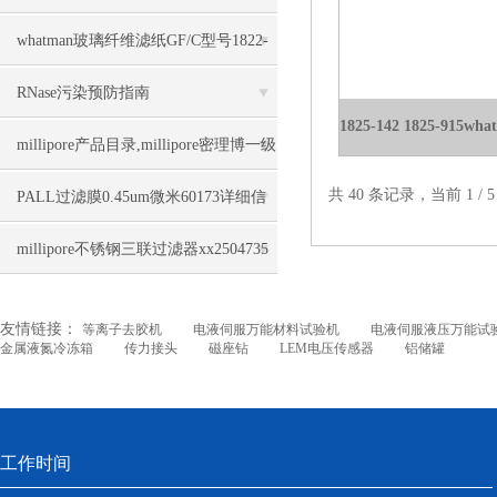
047几大优势
whatman玻璃纤维滤纸GF/C型号1822-
047几大特点
RNase污染预防指南
millipore产品目录,millipore密理博一级
共 40 条记录，当前 1 /
代理商上海力敏
PALL过滤膜0.45um微米60173详细信
息
millipore不锈钢三联过滤器xx2504735
几大特点
友情链接：
等离子去胶机
电液伺服万能材料试验机
电液伺服液压万能试
金属液氮冷冻箱
传力接头
磁座钻
LEM电压传感器
铝储罐
工作时间