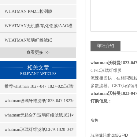
WHATMAN PM2.5检测膜
WHATMAN无机膜/氧化铝膜/AAO模
板
WHATMAN玻璃纤维滤纸
详细介绍
查看更多 >>
whatman沃特曼1823-047,1
相关文章
GF/D玻璃纤维膜
RELEVANT ARTICLES
流速相当快，在相同颗
多数滤器。GF/D为保
推荐whatman 1827-047 1827-025玻璃
whatman沃特曼1823-047,1
纤维滤纸
whatman玻璃纤维滤纸1825-047 1823-
订购信息：
047推荐
whatman无粘合剂玻璃纤维滤纸1821-
名称
110几大特点
whatman玻璃纤维滤纸GF/A 1820-047
玻璃微纤维滤纸GF/D