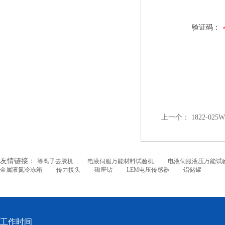
验证码：
上一个：
1822-025
友情链接：
等离子去胶机
电液伺服万能材料试验机
电液伺服液压万能试
金属液氮冷冻箱
传力接头
磁座钻
LEM电压传感器
铝储罐
工作时间