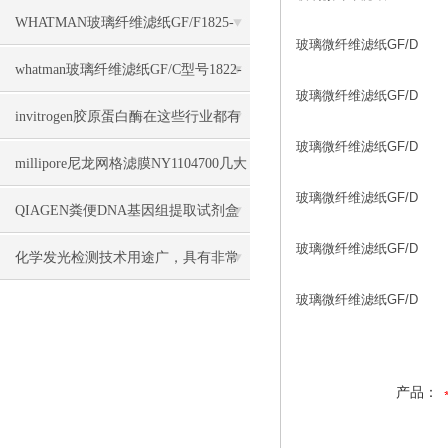
几大特点
WHATMAN玻璃纤维滤纸GF/F1825-
玻璃微纤维滤纸GF/D
047几大优势
whatman玻璃纤维滤纸GF/C型号1822-
玻璃微纤维滤纸GF/D
047几大特点
invitrogen胶原蛋白酶在这些行业都有
玻璃微纤维滤纸GF/D
广泛应用
millipore尼龙网格滤膜NY1104700几大
玻璃微纤维滤纸GF/D
特点
QIAGEN粪便DNA基因组提取试剂盒
玻璃微纤维滤纸GF/D
51604几大特点
化学发光检测技术用途广，具有非常
玻璃微纤维滤纸GF/D
高的灵敏度
产品：