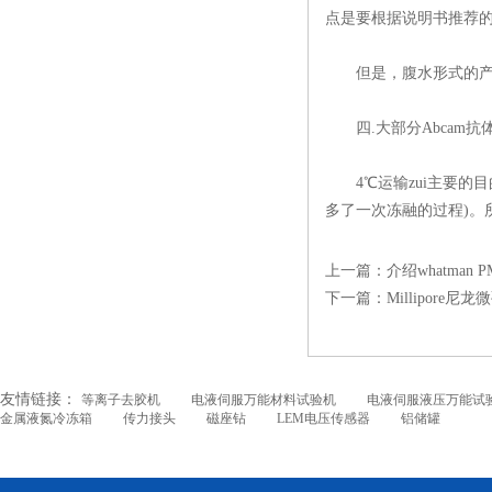
点是要根据说明书推荐
但是，腹水形式的产品
四.大部分Abcam抗
4℃运输zui主要的目
多了一次冻融的过程)。
上一篇：
介绍whatman 
下一篇：
Millipore尼
友情链接：
等离子去胶机
电液伺服万能材料试验机
电液伺服液压万能试
金属液氮冷冻箱
传力接头
磁座钻
LEM电压传感器
铝储罐