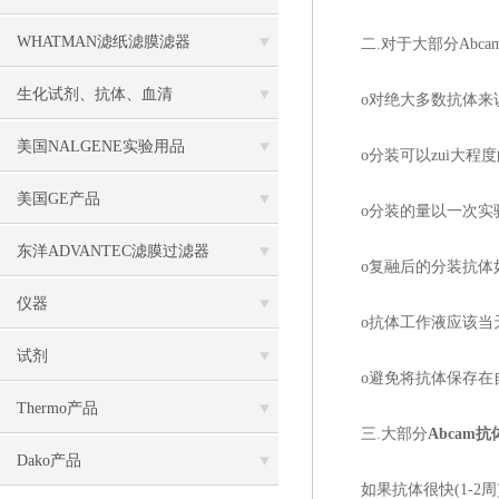
WHATMAN滤纸滤膜滤器
二.对于大部分Abcam
生化试剂、抗体、血清
o对绝大多数抗体来说，
美国NALGENE实验用品
o分装可以zui大程
美国GE产品
o分装的量以一次实验用
东洋ADVANTEC滤膜过滤器
o复融后的分装抗体如
仪器
o抗体工作液应该当天
试剂
o避免将抗体保存在自
Thermo产品
三.大部分
Abcam抗
Dako产品
如果抗体很快(1-2周)