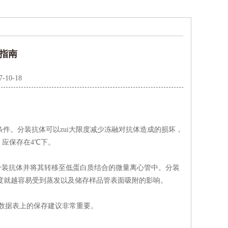
求指南
7-10-18
存条件。分装抗体可以zui大限度减少冻融对抗体造成的损坏，
应保存在4℃下。
然后分装抗体并将其转移至低蛋白质结合的微量离心管中。分装
浓度就越容易受到蒸发以及储存样品管表面吸附的影响。
数据表上的保存建议非常重要。