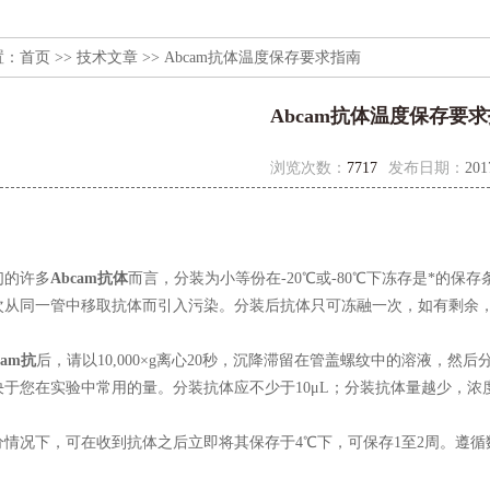
置：
首页
>>
技术文章
>> Abcam抗体温度保存要求指南
Abcam抗体温度保存要
浏览次数：
7717
发布日期：
201
的许多
Abcam抗体
而言，分装为小等份在-20℃或-80℃下冻存是*的保
次从同一管中移取抗体而引入污染。分装后抗体只可冻融一次，如有剩余，
cam抗
后，请以10,000×g离心20秒，沉降滞留在管盖螺纹中的溶液，
决于您在实验中常用的量。分装抗体应不少于10μL；分装抗体量越少，
况下，可在收到抗体之后立即将其保存于4℃下，可保存1至2周。遵循