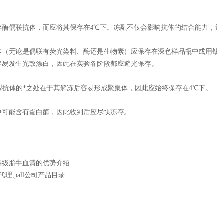
偶联抗体，而应将其保存在4℃下。冻融不仅会影响抗体的结合能力，
无论是偶联有荧光染料、酶还是生物素）应保存在深色样品瓶中或用锡
容易发生光致漂白，因此在实验各阶段都应避光保存。
型抗体的*之处在于其解冻后容易形成聚集体，因此应始终保存在4℃下。
能含有蛋白酶，因此收到后应尽快冻存。
I特级胎牛血清的优势介绍
ll代理,pall公司产品目录