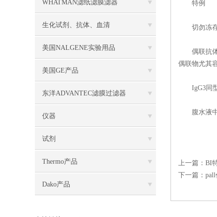
WHATMAN滤纸滤膜滤器
特例
生化试剂、抗体、血清
切勿冻存酶
美国NALGENE实验用品
偶联抗体（
偶联物尤其
美国GE产品
IgG3同
东洋ADVANTEC滤膜过滤器
腹水液中可
仪器
试剂
Thermo产品
上一篇：
B
下一篇：
pa
Dako产品