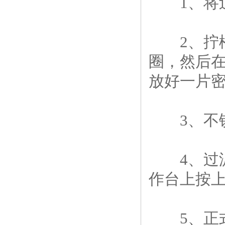
1、将过
2、拧松
圈，然后在
放好一片
3、不锈
4、过滤
作台上按
5、正式