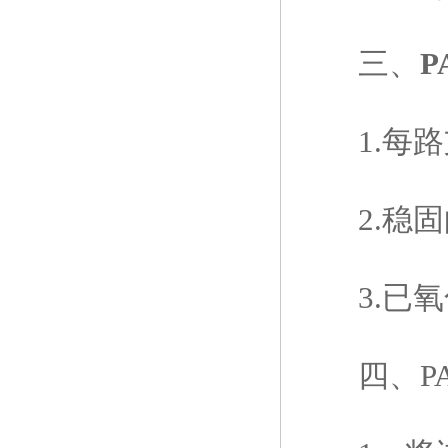
三、
P
1.每路
2.稳固
3.已氧
四、PALL