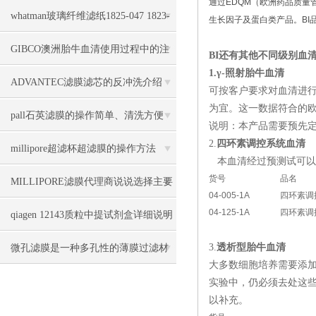
通过EDQM（欧洲药品质量
纤维滤纸
whatman玻璃纤维滤纸1825-047 1823-
生长因子及蛋白类产品。BI
047推荐
GIBCO澳洲胎牛血清使用过程中的注
BI还有其他不同级别血
1.
γ-照射胎牛血清
意事项
ADVANTEC滤膜滤芯的反冲洗介绍
可按客户要求对血清进行
为宜。这一数据符合的欧
pall石英滤膜的操作简单、清洗方便
说明：本产品需要预先
2.
四环素调控系统血清
millipore超滤杯超滤膜的操作方法
本血清经过预测试可以
货号
品名
MILLIPORE滤膜代理商说说选择主要
04-005-1A
四环素调
04-125-1A
四环素调
看哪些参数
qiagen 12143质粒中提试剂盒详细说明
3.
透析型胎牛血清
微孔滤膜是一种多孔性的薄膜过滤材
大多数细胞培养需要添
料
实验中，仍必须去处这些
以补充。