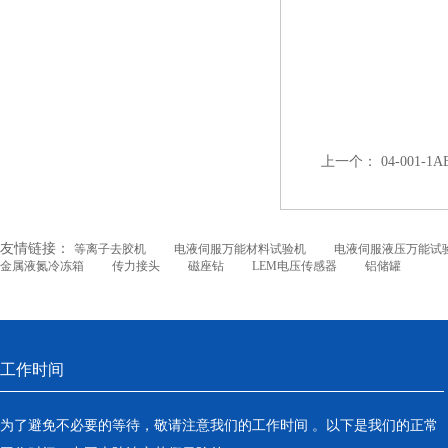
上一个：
04-001-
友情链接：
等离子去胶机
电液伺服万能材料试验机
电液伺服液压万能试
金属液氮冷冻箱
传力接头
磁座钻
LEM电压传感器
铝储罐
工作时间
为了避免不必要的等待，敬请注意我们的工作时间 。以下是我们的正常