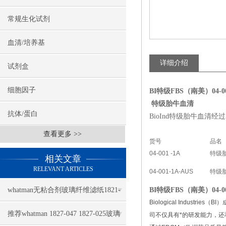
常规生化试剂
血清/培养基
详细介绍
试剂盒
细胞因子
BI特级FBS（南美）04-00
特级胎牛血清
抗体/蛋白
BioInd特级胎牛血清
查看更多 >>
货号
品名
04-001 -1A
特级
相关文章
RELEVANT ARTICLES
04-001-1A-AUS
特级
whatman无粘合剂玻璃纤维滤纸1821-
BI特级FBS（南美）04-00
Biological Indu
110几大特点
推荐whatman 1827-047 1827-025玻璃
司不仅具有*的研发能力，还和