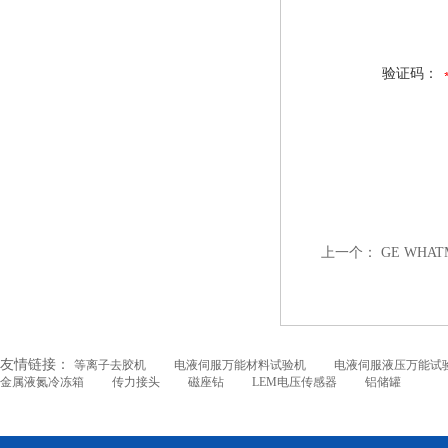
验证码：
上一个：
GE WHA
友情链接：
等离子去胶机
电液伺服万能材料试验机
电液伺服液压万能试
金属液氮冷冻箱
传力接头
磁座钻
LEM电压传感器
铝储罐