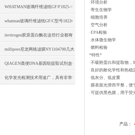
·环境分析
几大特点
WHATMAN玻璃纤维滤纸GF/F1825-
·寄生生物学
·细胞培养
047几大优势
whatman玻璃纤维滤纸GF/C型号1822-
·空气分析
·EPA检验
047几大特点
invitrogen胶原蛋白酶在这些行业都有
·水体微生物学
·燃料检验
广泛应用
millipore尼龙网格滤膜NY1104700几大
*特性*
·不吸附蛋白和提取物，
特点
QIAGEN粪便DNA基因组提取试剂盒
·良好的耐化学性和热稳
51604几大特点
化学发光检测技术用途广，具有非常
·低灰分、低皮重
·膜表面光滑而平整，便
高的灵敏度
·可提供黑色膜，用于荧
产品：