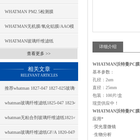
WHATMAN PM2.5检测膜
WHATMAN无机膜/氧化铝膜/AAO模
板
WHATMAN玻璃纤维滤纸
详细介绍
查看更多 >>
WHATMAN沃特曼PC膜1
相关文章
基本参数：
RELEVANT ARTICLES
孔径：2um
直径：25mm
推荐whatman 1827-047 1827-025玻璃
包装：100片/盒
纤维滤纸
whatman玻璃纤维滤纸1825-047 1823-
现货供应中！
WHATMAN沃特曼PC膜1
047推荐
whatman无粘合剂玻璃纤维滤纸1821-
应用*
·荧光显微镜
110几大特点
whatman玻璃纤维滤纸GF/A 1820-047
·生物分析