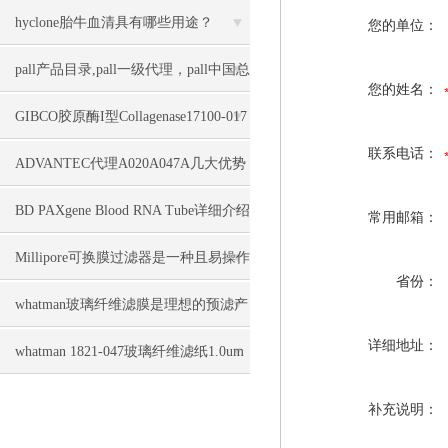
hyclone胎牛血清具有哪些用途？
您的单位：
pall产品目录,pall一级代理，pall中国总
您的姓名：
经销上海力敏实业
GIBCO胶原酶I型Collagenase17100-017
联系电话：
几大特点
ADVANTEC代理A020A047A几大优势
BD PAXgene Blood RNA Tube详细介绍
常用邮箱：
Millipore可换膜过滤器是一种且易操作
省份：
的全自动过滤装置
whatman玻璃纤维滤膜是理想的预滤产
详细地址：
品
whatman 1821-047玻璃纤维滤纸1.0um
几大特点
补充说明：