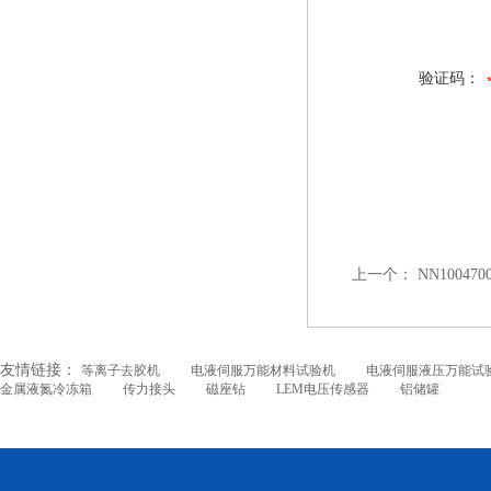
验证码：
上一个：
NN1004
友情链接：
等离子去胶机
电液伺服万能材料试验机
电液伺服液压万能试
金属液氮冷冻箱
传力接头
磁座钻
LEM电压传感器
铝储罐