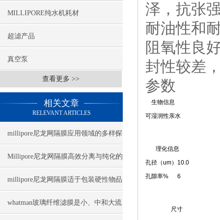
泽，抗张
MILLIPORE纯水机耗材
耐油性和
超滤产品
阻氧性良
真空泵
封性较差
查看更多 >>
参数
相关文章
生物信息
RELEVANT ARTICLES
可湿润性
亲水
millipore尼龙网隔膜应用领域的多样探
理化信息
索与未来发展
Millipore尼龙网隔膜高效分离与纯化的
孔径（um）
10.0
孔隙率%
6
利器
millipore尼龙网隔膜适于包装硬性物品
whatman玻璃纤维滤膜是小、中和大流
尺寸