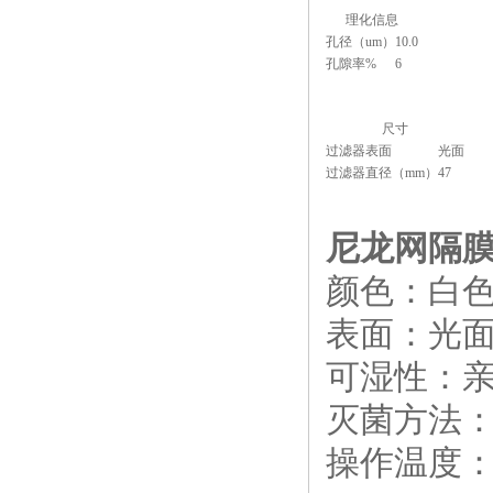
理化信息
孔径（um）
10.0
孔隙率%
6
尺寸
过滤器表面
光面
过滤器直径（mm）
47
尼龙网隔膜N
颜色：白
表面：光
可湿性：
灭菌方法：γ
操作温度：zu