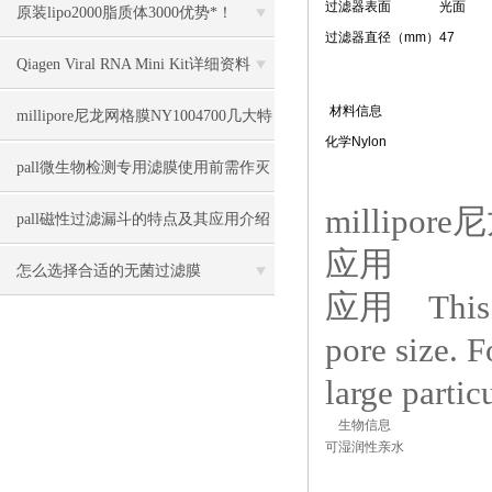
过滤器表面
光面
量手工法采样的理想滤膜
原装lipo2000脂质体3000优势*！
过滤器直径（mm）
47
Qiagen Viral RNA Mini Kit详细资料
材料信息
millipore尼龙网格膜NY1004700几大特
化学
Nylon
点
pall微生物检测专用滤膜使用前需作灭
millip
菌处理
pall磁性过滤漏斗的特点及其应用介绍
应用
怎么选择合适的无菌过滤膜
应用 This is
pore size. F
large partic
生物信息
可湿润性
亲水