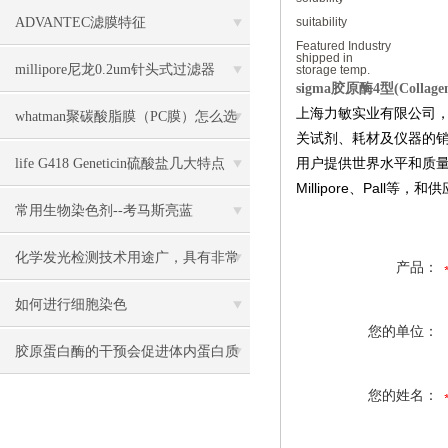
几大特点
ADVANTEC滤膜特征
suitability
Featured Industry
shipped in
millipore尼龙0.2um针头式过滤器
storage temp.
sigma胶原酶4型(Collagen
上海力敏实业有限公司
SLGN033NB几大特点
whatman聚碳酸脂膜（PC膜）怎么选
关试剂、耗材及仪器的
择
用户提供世界水平和质量稳
life G418 Geneticin硫酸盐几大特点
Millipore、Pa
常用生物染色剂--考马斯亮蓝
化学发光检测技术用途广，具有非常
产品：
高的灵敏度
如何进行细胞染色
您的单位：
胶原蛋白酶的干预会促进体内蛋白质
您的姓名：
迅速分解与生长