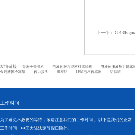
上一个：
C0130sig
友情链接：
等离子去胶机
电液伺服万能材料试验机
电液伺服液压万能试
金属液氮冷冻箱
传力接头
磁座钻
LEM电压传感器
铝储罐
工作时间
为了避免不必要的等待，敬请注意我们的工作时间 。以下是我们的正常
工作时间，中国大陆法定节假日除外。