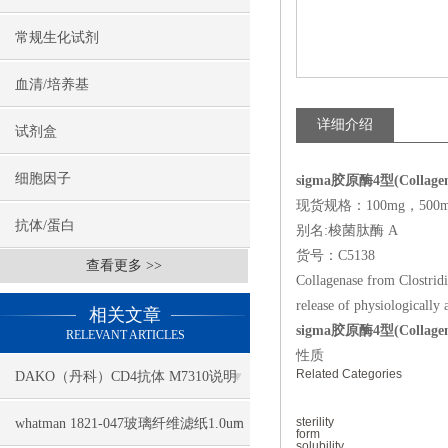
常规生化试剂
血清/培养基
详细介绍
试剂盒
细胞因子
sigma胶原酶4型(Collagen
现货规格：100mg，500m
抗体/蛋白
别名:梭菌肽酶 A
货号：C5138
查看更多 >>
Collagenase from
Clostrid
release of physiologically
相关文章
sigma胶原酶4型(Collagen
RELEVANT ARTICLES
性质
Related Categories
DAKO（丹科）CD4抗体 M7310说明
书
sterility
whatman 1821-047玻璃纤维滤纸1.0um
form
solubility