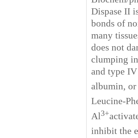
Dispase II i
bonds of no
many tissue
does not da
clumping in
and type IV
albumin, or 
Leucine-Phe
3+
Al
activa
inhibit the 