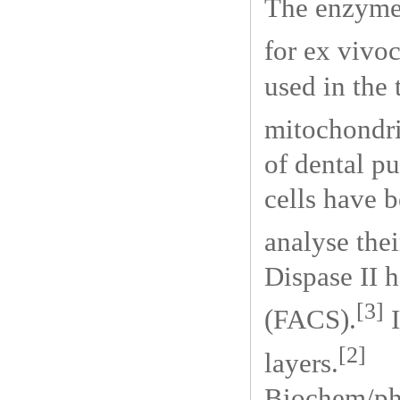
The enzyme 
for
ex vivo
used in the 
mitochondri
of dental p
cells have 
analyse thei
Dispase II 
[3]
(FACS).
I
[2]
layers.
Biochem/ph