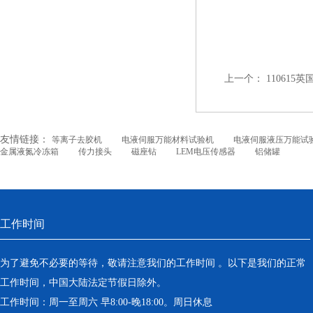
上一个：
110615
友情链接：
等离子去胶机
电液伺服万能材料试验机
电液伺服液压万能试
金属液氮冷冻箱
传力接头
磁座钻
LEM电压传感器
铝储罐
工作时间
为了避免不必要的等待，敬请注意我们的工作时间 。以下是我们的正常
工作时间，中国大陆法定节假日除外。
工作时间：周一至周六 早8:00-晚18:00。周日休息