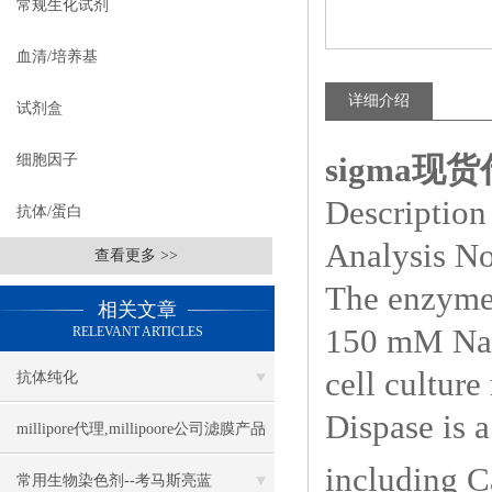
常规生化试剂
血清/培养基
详细介绍
试剂盒
sigma现货代
细胞因子
Description
抗体/蛋白
Analysis No
查看更多 >>
The enzyme 
相关文章
150 mM NaCl
RELEVANT ARTICLES
cell culture
抗体纯化
Dispase is a
millipore代理,millipoore公司滤膜产品
including 
目录
常用生物染色剂--考马斯亮蓝