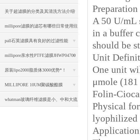
Preparation
关于超滤膜的分类及其清洗方法介绍
A 50 U/mL s
millipore滤膜的滤芯有哪些日常使用注
in a buffer
意事项
pall石英滤膜具有良好的过滤性能
should be st
Unit Defini
millipore亲水性PTFE滤膜JHWP04700
One unit wi
几大优势
原装lipo2000脂质体3000优势*！
μmole (181 
MILLIPORE 10UM聚碳酸酯膜
Folin-Ciocal
TCTP04700几大特点
whatman玻璃纤维滤膜是小、中和大流
Physical fo
量手工法采样的理想滤膜
lyophilized
Application