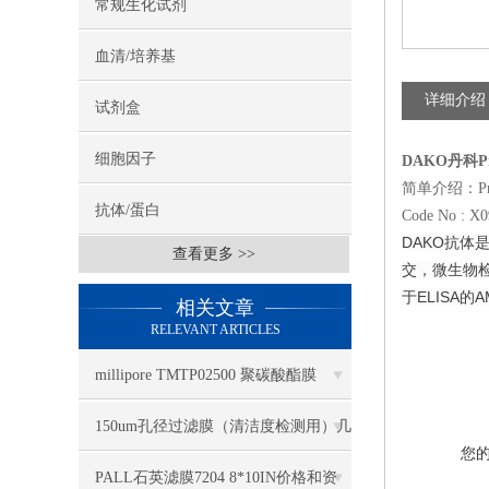
常规生化试剂
血清/培养基
详细介绍
试剂盒
细胞因子
DAKO丹科Prote
简单介绍：Protein
抗体/蛋白
Code No : X
DAKO抗体
查看更多 >>
交，微生物检验
于ELISA的
相关文章
RELEVANT ARTICLES
millipore TMTP02500 聚碳酸酯膜
25mm
150um孔径过滤膜（清洁度检测用）几
您
大特点
PALL石英滤膜7204 8*10IN价格和资