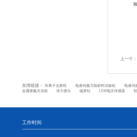
上一个
友情链接：
等离子去胶机
电液伺服万能材料试验机
电液伺
金属液氮冷冻箱
传力接头
磁座钻
LEM电压传感器
工作时间