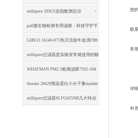
您
料
millipore SDI污染指数测定仪
ZLFI00001几大优势
pall微生物检测专用滤膜：科技守护下
联
的微生物世界探索
GIBCO 16140-071热灭活胎牛血清FBS
常
几大特点
millipore过滤器是实验室常规使用的除
菌过滤工具
WHATMAN PM2.5检测滤膜7592-104
几大特点
thermo 26628预染蛋白小分子量marker
详
简介
millipore过滤器SLFG025NB几大特点
补