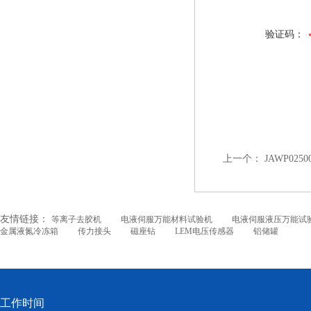
验证码：
上一个：
JAWP025
友情链接：
等离子去胶机
电液伺服万能材料试验机
电液伺服液压万能试
金属液氮冷冻箱
传力接头
磁座钻
LEM电压传感器
铝储罐
工作时间