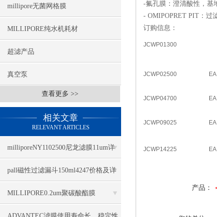
-氟孔膜：澄清酸性，基
millipore无菌网格膜
- OMIPOPRET P
订购信息：
MILLIPORE纯水机耗材
JCWP01300
超滤产品
真空泵
JCWP02500
EA
查看更多 >>
JCWP04700
EA
相关文章
JCWP09025
EA
RELEVANT ARTICLES
milliporeNY1102500尼龙滤膜11um详
JCWP14225
EA
细参数
pall磁性过滤漏斗150ml4247价格及详
产品：
细参数
MILLIPORE0.2um聚碳酸酯膜
GTTP04700几大特点介绍
ADVANTEC滤膜使用寿命长，稳定性