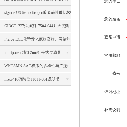
您的单位：
好
sigma胶原酶,invitrogen胶原酶性能比较
您的姓名：
GIBCO B27添加剂17504-044几大优势
联系电话：
Pierce ECL化学发光底物高效、灵敏的
生物检测设备
millipore尼龙0.2um针头式过滤器
常用邮箱：
SLGN033NB几大特点
WHTAMN AAO模版的多样性与广泛
省份：
应用
lifeG418硫酸盐11811-031说明书
详细地址：
补充说明：