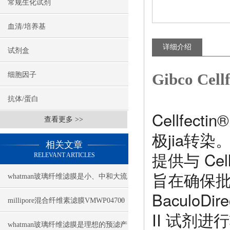
常规生化试剂
血清/培养基
详细介绍
试剂盒
Gibco Ce
细胞因子
抗体/蛋白
Cellfe
查看更多 >>
极jia转染。C
相关文章
提供与 Cel
RELEVANT ARTICLES
旨在确保
whatman玻璃纤维滤膜是小、中和大流
BaculoDi
量手工法采样的理想滤膜
millipore混合纤维素滤膜VMWP04700
II 试剂进行
技术参数
whatman玻璃纤维滤膜是理想的预滤产