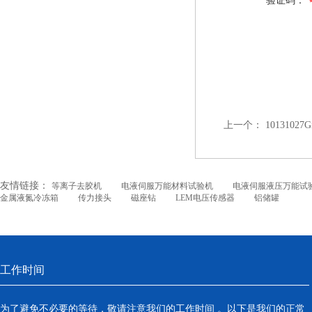
验证码：
上一个：
10131027
友情链接：
等离子去胶机
电液伺服万能材料试验机
电液伺服液压万能试
金属液氮冷冻箱
传力接头
磁座钻
LEM电压传感器
铝储罐
工作时间
为了避免不必要的等待，敬请注意我们的工作时间 。以下是我们的正常