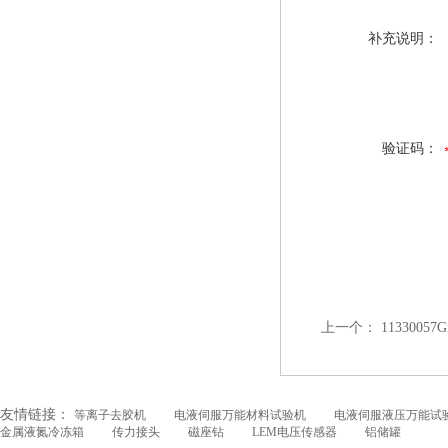
补充说明：
验证码：
上一个：
1133005
友情链接：
等离子去胶机
电液伺服万能材料试验机
电液伺服液压万能试
金属液氮冷冻箱
传力接头
磁座钻
LEM电压传感器
铝储罐