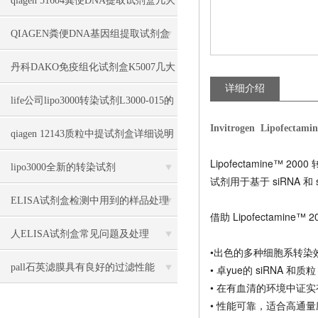
qiagen 51604粪便DNA提取试剂盒几大
优势
QIAGEN粪便DNA基因组提取试剂盒
51604几大特点
丹科DAKO免疫组化试剂盒K5007几大
详细介绍
特点
life公司lipo3000转染试剂L3000-015的
Invitrogen Lipofecta
几大特点
qiagen 12143质粒中提试剂盒详细说明
Lipofectamine™
lipo3000全新的转染试剂
试剂用于基于 siRNA 
ELISA试剂盒检测中用到的样品处理
借助 Lipofectamin
方法
人ELISA试剂盒常见问题及处理
•出色的多种细胞系转染
pall石英滤膜具有良好的过滤性能
• 卓yue的 siRNA 和质
• 在有血清的环境中证
• 性能可靠，适合高通量