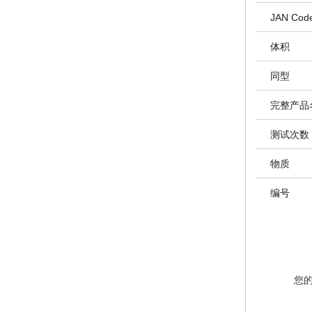
JAN Cod
体积
同型
完整产品
测试次数
物质
编号
您