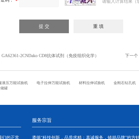
验证码：
请输入计算结果（
：
GA62361-2CNDako CD8抗体试剂（免疫组织化学）
下一个
服液压万能试验机
电子拉伸万能试验机
材料拉伸试验机
金刚石钻孔机
铝储罐
服务宗旨
我们的正常
遵循“科技创新，品质求精；真诚服务，铸就品牌”的方