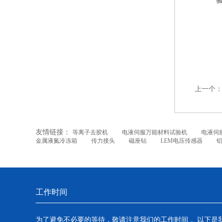
上一个
友情链接：
等离子去胶机
电液伺服万能材料试验机
电液伺
金属液氮冷冻箱
传力接头
磁座钻
LEM电压传感器
工作时间
为了避免不必要的等待，敬请注意我们的工作时间 。以下是