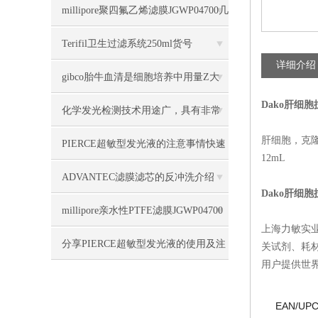
择
millipore聚四氟乙烯滤膜JGWP04700几
大优势
Terifil卫生过滤系统250ml货号
详细介绍
XX1104710
gibco胎牛血清是细胞培养中用量Z大
Dako肝细
的天然培养基
化学发光检测技术用途广，具有非常
肝细胞，克隆
高的灵敏度
PIERCE超敏型发光液的注意事情快速
12mL
get
ADVANTEC滤膜滤芯的反冲洗介绍
Dako肝细
millipore亲水性PTFE滤膜JGWP04700
上海力敏实
几大特点
分享PIERCE超敏型发光液的使用及注
关试剂、耗
用户提供世
意事项
EAN/UPC