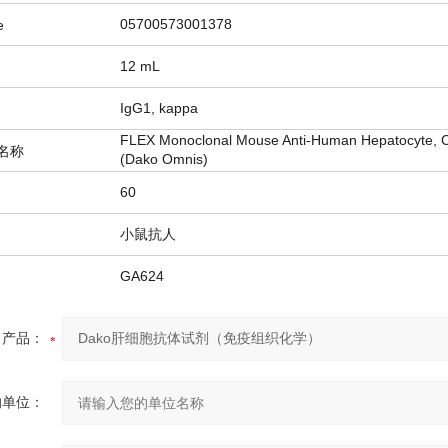
05700573001378
e
12 mL
IgG1, kappa
FLEX Monoclonal Mouse Anti-Human Hepatocyte, 
名称
(Dako Omnis)
60
小鼠抗人
GA624
产品：
的单位：