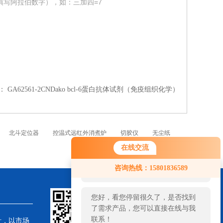
填写阿拉伯数字），如：三加四=7
：
GA62561-2CNDako bcl-6蛋白抗体试剂（免疫组织化学）
北斗定位器
控温式远红外消煮炉
切胶仪
无尘纸
在线交流
您好！欢迎前来咨询，很高兴为您
咨询热线：15801836589
服务，请问您要咨询什么问题呢？
您好，看您停留很久了，是否找到
了需求产品，您可以直接在线与我
联系！
针，以市场