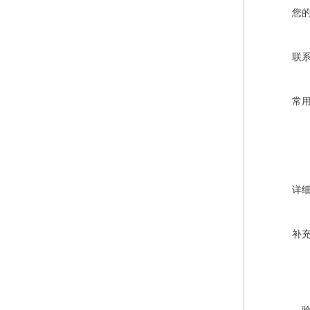
您
联
常
详
补