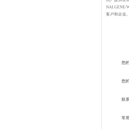
NALGEN
客户和企业
您
您
联
常