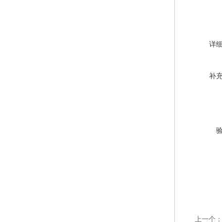
详
补
上一个