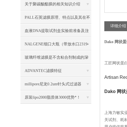
关于聚碳酸酯膜的相关知识介绍
PALL石英滤膜原理、特点以及其在不
详细介绍
同领域中的应用
血液DNA提取试剂盒实验前准备及注
Dako 网状
意事项说明
NALGENE细口大瓶（带放水口2319-
0020/2319-0050
玻璃纤维滤膜是不含粘合剂制成的深
工匠网状蛋白
度滤膜
ADVANTEC滤膜特征
Artisan Rec
millipore尼龙0.2um针头式过滤器
Dako 网
SLGN033NB几大特点
原装lipo2000脂质体3000优势*！
上海力敏实
关试剂、耗
用户提供世界