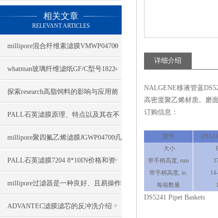
相关文章
RELEVANT ARTICLES
millipore混合纤维素滤膜VMWP04700
详细介绍
技术参数
whatman玻璃纤维滤纸GF/C型号1822-
NALGENE移液管蓝DS524
047几大特点
探索research高脂饲料的影响与应用前
高密度聚乙烯材质。磨面，
订购信息：
景
PALL石英滤膜原理、特点以及其在不
同领域中的应用
货号
DS524
millipore聚四氟乙烯滤膜JGWP04700几
大小
大优势
PALL石英滤膜7204 8*10IN价格和资
带手柄高度, mm
3
带手柄高度, in.
14-
料
millipore过滤器是一种良好、且易操作
每箱数量
DS5241 Pipet Baskets
的全自动过滤装置
ADVANTEC滤膜滤芯的反冲洗介绍