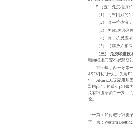
5.（五）免疫检测
（1） 将封闭好的N
（2） 弃去抗体液，
（3） 将NC膜浸
（4） 弃二抗反应液
（5） 将膜放入相
（三） 免疫印迹
胞而细胞病变不易观察
1990年，西班牙等
ASFV扑灭计划。先用EL
年，Alcaraz.C等应
蛋白p54，将重组p54做
免有细胞杂蛋白干扰。
险。
上一篇：
如何进行细胞
下一篇：
Western Blo