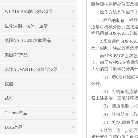
断待测抗原所处位置及
WHATMAN滤纸滤膜滤器
操作方法具体如下
1.样品的制备 样
生化试剂、抗体、血清
通常可机械分散并直接溶
样品用做SDS-PAGE分
美国NALGENE实验用品
2.蛋白质的SDS
应。因此，样品分离效
美国GE产品
而
SDS-PAGE
上。由于各种SDS-多
大小的蛋白质样品分离
东洋ADVANTEC滤膜过滤器
（1） 剪6块粗滤纸和一
分钟。
仪器
（2） 将转移电泳
紧上述各层，置电转移槽
试剂
（3） 接通电源，4
Thermo产品
（4） 转移结束，
（5） 将NC膜置
Dako产品
4.封闭 这一步处
奶粉或牛血清白蛋白配成